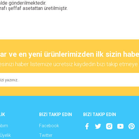
alde gönderilmektedir.
rafı şeffaf asetattan üretilmiştir.
diğer konularda yetersiz gördüğünüz noktaları öneri formunu kullanarak tarafımıza
Bu ürüne ilk yorumu siz yapın!
 ve en yeni ürünlerimizden ilk sizin habe
esinizi haber listemize ücretsiz kaydedin bizi takip etmeye 
Yorum Yaz
İK
BİZİ TAKİP EDİN
BİZİ TAKİP EDİN
abım
Facebook
Gönder
Üyelik
Twitter