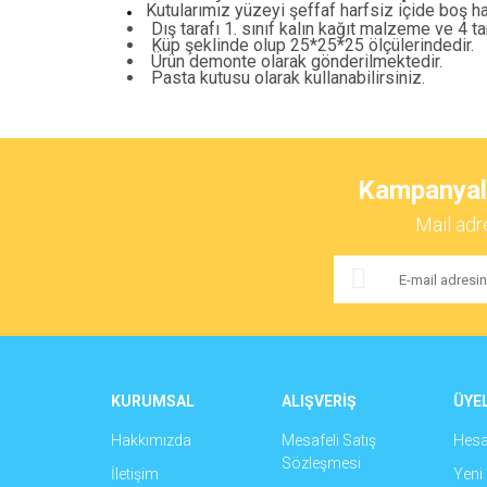
Kutularımız yüzeyi şeffaf harfsiz içide boş h
Dış tarafı 1. sınıf kalın kağıt malzeme ve 4 ta
Küp şeklinde olup 25*25*25 ölçülerindedir.
Ürün demonte olarak gönderilmektedir.
Pasta kutusu olarak kullanabilirsiniz.
Bu ürünün fiyat bilgisi, resim, ürün açıklamalarında ve 
Görüş ve önerileriniz için teşekkür ederiz.
Kampanyalar
Ürün resmi kalitesiz, bozuk veya görüntülenemiyor.
Mail adr
Ürün açıklamasında eksik bilgiler bulunuyor.
Ürün bilgilerinde hatalar bulunuyor.
Ürün fiyatı diğer sitelerden daha pahalı.
Bu ürüne benzer farklı alternatifler olmalı.
KURUMSAL
ALIŞVERİŞ
ÜYEL
Hakkımızda
Mesafeli Satış
Hes
Sözleşmesi
İletişim
Yeni 