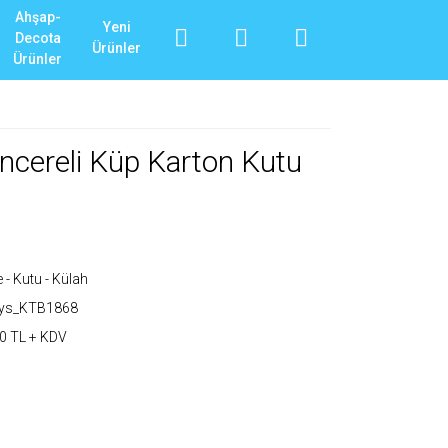
Ahşap-
Yeni
Decota
Ürünler
Ürünler
ncereli Küp Karton Kutu
 - Kutu - Külah
_ys_KTB1868
0 TL + KDV