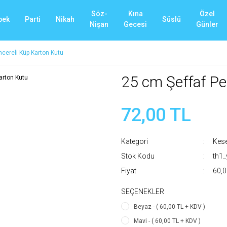
Söz-
Kına
Özel
bek
Parti
Nikah
Süslü
Nişan
Gecesi
Günler
cereli Küp Karton Kutu
25 cm Şeffaf Pe
72,00 TL
Kategori
Kese
Stok Kodu
th1
Fiyat
60,0
SEÇENEKLER
Beyaz - ( 60,00 TL + KDV )
Mavi - ( 60,00 TL + KDV )