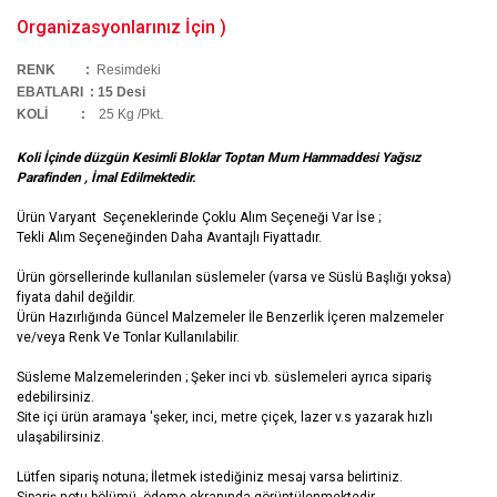
Organizasyonlarınız İçin )
RENK :
Resimdeki
EBATLARI :
15 Desi
KOLİ
:
25 Kg /Pkt.
Koli İçinde düzgün Kesimli Bloklar Toptan Mum Hammaddesi Yağsız
Parafinden ,
İmal Edilmektedir.
Ürün Varyant Seçeneklerinde Çoklu Alım Seçeneği Var İse ;
Tekli Alım Seçeneğinden Daha Avantajlı Fiyattadır.
Ürün görsellerinde kullanılan süslemeler (varsa ve Süslü Başlığı yoksa)
fiyata dahil değildir.
Ürün Hazırlığında Güncel Malzemeler İle Benzerlik İçeren malzemeler
ve/veya Renk Ve Tonlar Kullanılabilir.
Süsleme Malzemelerinden ; Şeker inci vb. süslemeleri ayrıca sipariş
edebilirsiniz.
Site içi ürün aramaya 'şeker, inci, metre çiçek, lazer v.s yazarak hızlı
ulaşabilirsiniz.
Lütfen sipariş notuna; İletmek istediğiniz mesaj varsa belirtiniz.