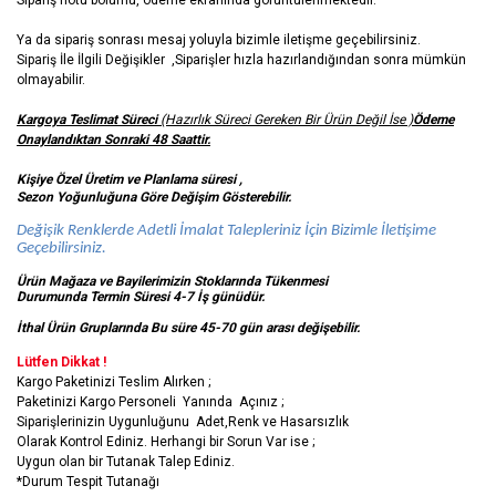
Sipariş notu bölümü, ödeme ekranında görüntülenmektedir.
Ya da sipariş sonrası mesaj yoluyla bizimle iletişme geçebilirsiniz.
Sipariş İle İlgili Değişikler ,Siparişler hızla hazırlandığından sonra mümkün
olmayabilir.
Kargoya Teslimat Süreci
(Hazırlık Süreci Gereken Bir Ürün Değil İse )
Ödeme
Onaylandıktan Sonraki 48 Saattir.
Kişiye Özel Üretim ve Planlama süresi ,
Sezon Yoğunluğuna Göre Değişim Gösterebilir.
Değişik Renklerde Adetli İmalat Talepleriniz İçin Bizimle İletişime
Geçebilirsiniz.
Ürün Mağaza ve Bayilerimizin Stoklarında Tükenmesi
Durumunda Termin Süresi 4-7 İş
günüdür.
İthal Ürün Gruplarında Bu süre 45-70 gün arası değişebilir.
Lütfen Dikkat !
Kargo Paketinizi Teslim Alırken ;
Paketinizi Kargo Personeli Yanında Açınız ;
Siparişlerinizin Uygunluğunu Adet,Renk ve Hasarsızlık
Olarak Kontrol Ediniz. Herhangi bir Sorun Var ise ;
Uygun olan bir Tutanak Talep Ediniz.
*Durum Tespit Tutanağı