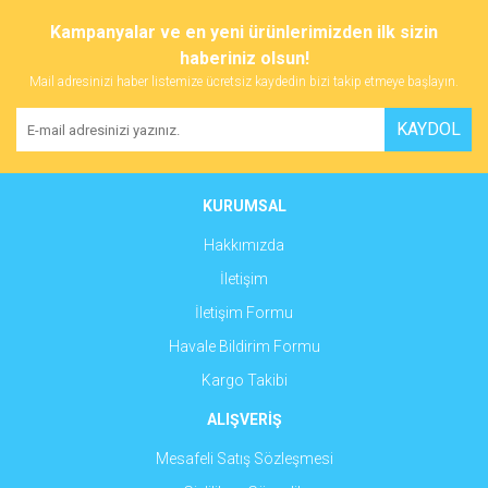
tarafımıza iletebilirsiniz.
Görüş ve önerileriniz için teşekkür ederiz.
Kampanyalar ve en yeni ürünlerimizden ilk sizin
haberiniz olsun!
Yorum Yaz
Ürün resmi kalitesiz, bozuk veya görüntülenemiyor.
Mail adresinizi haber listemize ücretsiz kaydedin bizi takip etmeye başlayın.
Ürün açıklamasında eksik bilgiler bulunuyor.
KAYDOL
Ürün bilgilerinde hatalar bulunuyor.
Ürün fiyatı diğer sitelerden daha pahalı.
Bu ürüne benzer farklı alternatifler olmalı.
KURUMSAL
Hakkımızda
İletişim
İletişim Formu
Gönder
Havale Bildirim Formu
Kargo Takibi
ALIŞVERİŞ
Mesafeli Satış Sözleşmesi