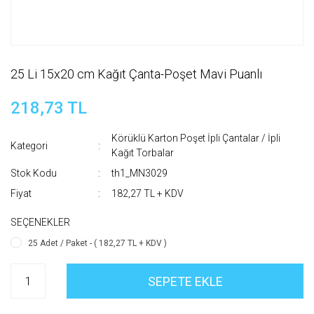
25 Li 15x20 cm Kağıt Çanta-Poşet Mavi Puanlı
218,73 TL
Körüklü Karton Poşet İpli Çantalar / İpli
Kategori
Kağıt Torbalar
Stok Kodu
th1_MN3029
Fiyat
182,27 TL + KDV
SEÇENEKLER
25 Adet / Paket - ( 182,27 TL + KDV )
SEPETE EKLE