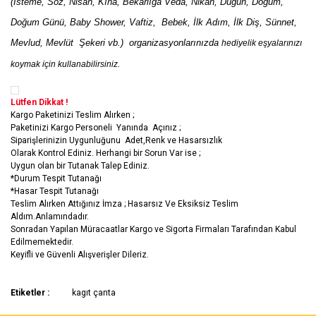
(İsteme, Söz, Nisan, Kına, Bekarlığa Veda, Nikah, Düğün, Doğum,
Doğum Günü, Baby Shower, Vaftiz, Bebek, İlk Adım, İlk Diş, Sünnet,
Mevlud, Mevlüt Şekeri vb.) organizasyonlarınızda
hediyelik eşyalarınızı
koymak için kullanabilirsiniz.
Lütfen Dikkat !
Kargo Paketinizi Teslim Alırken ;
Paketinizi Kargo Personeli Yanında Açınız ;
Siparişlerinizin Uygunluğunu Adet,Renk ve Hasarsızlık
Olarak Kontrol Ediniz. Herhangi bir Sorun Var ise ;
Uygun olan bir Tutanak Talep Ediniz.
*Durum Tespit Tutanağı
*Hasar Tespit Tutanağı
Teslim Alırken Attığınız İmza ; Hasarsız Ve Eksiksiz Teslim
Aldım.Anlamındadır.
Sonradan Yapılan Müracaatlar Kargo ve Sigorta Firmaları Tarafından Kabul
Edilmemektedir.
Keyifli ve Güvenli Alışverişler Dileriz.
Bu ürünün fiyat bilgisi, resim, ürün açıklamalarında ve diğer
Etiketler :
kagıt çanta
konularda yetersiz gördüğünüz noktaları öneri formunu kullanarak
Bu ürüne ilk yorumu siz yapın!