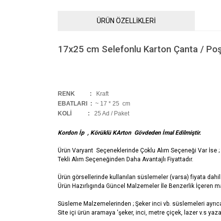
ÜRÜN ÖZELLİKLERİ
17x25 cm
Selefonlu Karton Çanta / Po
RENK :
Kraft
EBATLARI :
~ 17 * 25 cm
KOLİ
:
25 Ad / Paket
Kordon İp , Körüklü KArton Gövdeden İmal Edilmiştir.
Ürün Varyant Seçeneklerinde Çoklu Alım Seçeneği Var İse ;
Tekli Alım Seçeneğinden Daha Avantajlı Fiyattadır.
Ürün görsellerinde kullanılan süslemeler (varsa) fiyata dahil 
Ürün Hazırlıgında Güncel Malzemeler İle Benzerlik İçeren ma
Süsleme Malzemelerinden ; Şeker inci vb. süslemeleri ayrıca 
Site içi ürün aramaya 'şeker, inci, metre çiçek, lazer v.s yazar