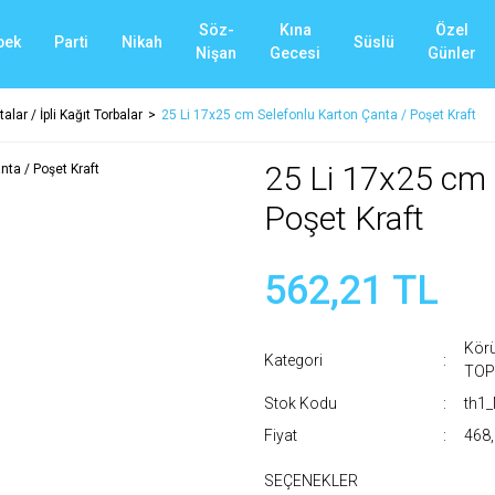
Söz-
Kına
Özel
bek
Parti
Nikah
Süslü
Nişan
Gecesi
Günler
alar / İpli Kağıt Torbalar
25 Li 17x25 cm Selefonlu Karton Çanta / Poşet Kraft
25 Li 17x25 cm 
Poşet Kraft
562,21 TL
Körü
Kategori
TOP
Stok Kodu
th1
Fiyat
468,
SEÇENEKLER