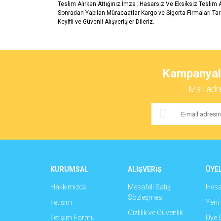
Teslim Alırken Attığınız İmza ; Hasarsız Ve Eksiksiz Teslim
Sonradan Yapılan Müracaatlar Kargo ve Sigorta Firmaları Ta
Keyifli ve Güvenli Alışverişler Dileriz.
Bu ürünün fiyat bilgisi, resim, ürün açıklamalarında ve 
Görüş ve önerileriniz için teşekkür ederiz.
Kampanyalar
Ürün resmi kalitesiz, bozuk veya görüntülenemiyor.
Mail adr
Ürün açıklamasında eksik bilgiler bulunuyor.
Ürün bilgilerinde hatalar bulunuyor.
Ürün fiyatı diğer sitelerden daha pahalı.
Bu ürüne benzer farklı alternatifler olmalı.
KURUMSAL
ALIŞVERİŞ
ÜYEL
Hakkımızda
Mesafeli Satış
Hes
Sözleşmesi
İletişim
Yeni 
Gizlilik ve Güvenlik
İletişim Formu
Üye G