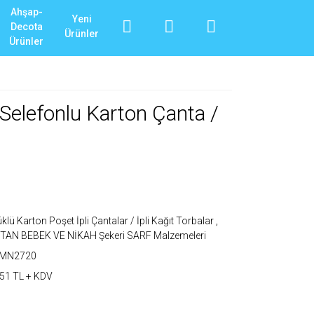
Ahşap-
Yeni
Decota
Ürünler
Ürünler
Selefonlu Karton Çanta /
klü Karton Poşet İpli Çantalar / İpli Kağıt Torbalar
,
TAN BEBEK VE NİKAH Şekeri SARF Malzemeleri
_MN2720
51 TL + KDV