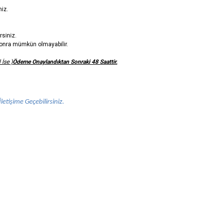
niz.
rsiniz.
n sonra mümkün olmayabilir.
 İse )
Ödeme Onaylandıktan Sonraki 48 Saattir.
letişime Geçebilirsiniz.