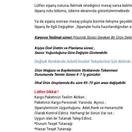
Lütfen sipariş notuna; İletmek istediğiniz mesaj varsa belirti
Sipariş notu bölümü, ödeme ekranında görüntülenmektedir.
Ya da sipariş sonrası mesaj yoluyla bizimle iletişme geçebili
Sipariş İle İlgili Değişikler ,Siparişler hızla hazırlandığında
Kargoya Teslimat süreci
(Hazırlık Süreci Gereken Bir Ürün Değil
Kişiye Özel Üretim ve Planlama süresi ,
Sezon Yoğunluğuna Göre Değişim Gösterebilir.
Değişik Renklerde Adetli İmalat Talepleriniz İçin Bizimle İ
Ürün Mağaza ve Bayilerimizin Stoklarında Tükenmesi
Durumunda Termin Süresi 4-7 İş
günüdür.
İthal Ürün Gruplarında Bu süre 45-70 gün arası değişebilir.
Lütfen Dikkat !
Kargo Paketinizi Teslim Alırken ;
Paketinizi Kargo Personeli Yanında Açınız ;
Siparişlerinizin Uygunluğunu Adet,Renk ve Hasarsızlık
Olarak Kontrol Ediniz. Herhangi bir Sorun Var ise ;
Uygun olan bir Tutanak Talep Ediniz.
*Durum Tespit Tutanağı
*Hasar Tespit Tutanağı