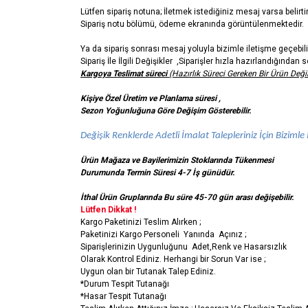
Lütfen sipariş notuna; İletmek istediğiniz mesaj varsa belirti
Sipariş notu bölümü, ödeme ekranında görüntülenmektedir.
Ya da sipariş sonrası mesaj yoluyla bizimle iletişme geçebili
Sipariş İle İlgili Değişikler ,Siparişler hızla hazırlandığında
Kargoya Teslimat süreci
(Hazırlık Süreci Gereken Bir Ürün Değil
Kişiye Özel Üretim ve Planlama süresi ,
Sezon Yoğunluğuna Göre Değişim Gösterebilir.
Değişik Renklerde Adetli İmalat Talepleriniz İçin Bizimle İ
Ürün Mağaza ve Bayilerimizin Stoklarında Tükenmesi
Durumunda Termin Süresi 4-7 İş
günüdür.
İthal Ürün Gruplarında Bu süre 45-70 gün arası değişebilir.
Lütfen Dikkat !
Kargo Paketinizi Teslim Alırken ;
Paketinizi Kargo Personeli Yanında Açınız ;
Siparişlerinizin Uygunluğunu Adet,Renk ve Hasarsızlık
Olarak Kontrol Ediniz. Herhangi bir Sorun Var ise ;
Uygun olan bir Tutanak Talep Ediniz.
*Durum Tespit Tutanağı
*Hasar Tespit Tutanağı