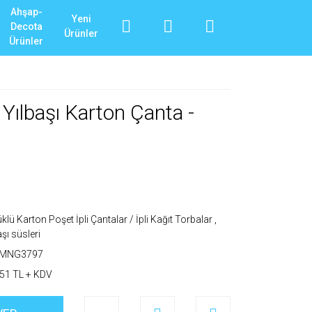
Ahşap-
Yeni
Decota
Ürünler
Ürünler
Yılbaşı Karton Çanta -
klü Karton Poşet İpli Çantalar / İpli Kağıt Torbalar
,
aşı süsleri
_MNG3797
51 TL + KDV