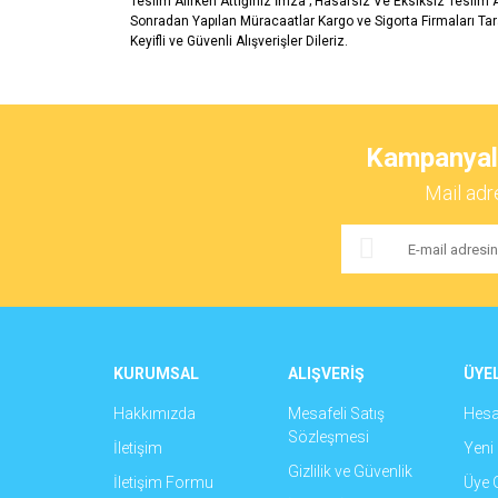
Teslim Alırken Attığınız İmza ; Hasarsız Ve Eksiksiz Teslim
Sonradan Yapılan Müracaatlar Kargo ve Sigorta Firmaları Ta
Keyifli ve Güvenli Alışverişler Dileriz.
Bu ürünün fiyat bilgisi, resim, ürün açıklamalarında ve 
Görüş ve önerileriniz için teşekkür ederiz.
Kampanyalar
Ürün resmi kalitesiz, bozuk veya görüntülenemiyor.
Mail adr
Ürün açıklamasında eksik bilgiler bulunuyor.
Ürün bilgilerinde hatalar bulunuyor.
Ürün fiyatı diğer sitelerden daha pahalı.
Bu ürüne benzer farklı alternatifler olmalı.
KURUMSAL
ALIŞVERİŞ
ÜYEL
Hakkımızda
Mesafeli Satış
Hes
Sözleşmesi
İletişim
Yeni 
Gizlilik ve Güvenlik
İletişim Formu
Üye G