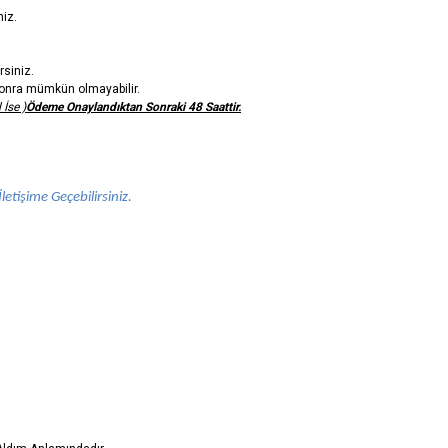
niz.
rsiniz.
n sonra mümkün olmayabilir.
 İse )
Ödeme Onaylandıktan Sonraki 48 Saattir.
letişime Geçebilirsiniz.