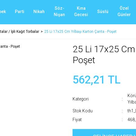
Söz-
Kına
Özel
bek
Parti
Nikah
Süslü
Nişan
Gecesi
Günler
alar / İpli Kağıt Torbalar
25 Li 17x25 Cm Yılbaşı Karton Çanta - Poşet
25 Li 17x25 Cm 
Poşet
562,21 TL
Körü
Kategori
Yılb
Stok Kodu
th1
Fiyat
468,