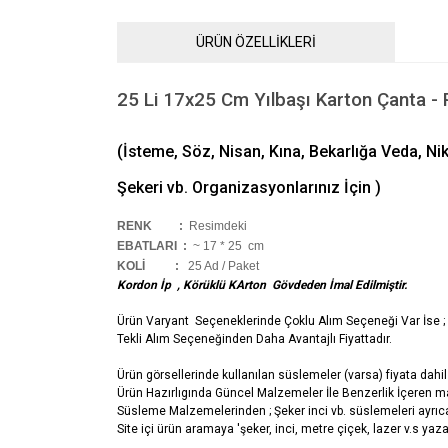
ÜRÜN ÖZELLİKLERİ
25 Li 17x25 Cm Yılbaşı Karton Çanta -
(İsteme, Söz, Nisan, Kına, Bekarlığa Veda, N
Şekeri vb. Organizasyonlarınız İçin )
RENK :
Resimdeki
EBATLARI :
~ 17 * 25 cm
KOLİ
:
25 Ad / Paket
Kordon İp , Körüklü KArton Gövdeden İmal Edilmiştir.
Ürün Varyant Seçeneklerinde Çoklu Alım Seçeneği Var İse ;
Tekli Alım Seçeneğinden Daha Avantajlı Fiyattadır.
Ürün görsellerinde kullanılan süslemeler (varsa) fiyata dahil 
Ürün Hazırlıgında Güncel Malzemeler İle Benzerlik İçeren ma
Süsleme Malzemelerinden ; Şeker inci vb. süslemeleri ayrıca 
Site içi ürün aramaya 'şeker, inci, metre çiçek, lazer v.s yazar