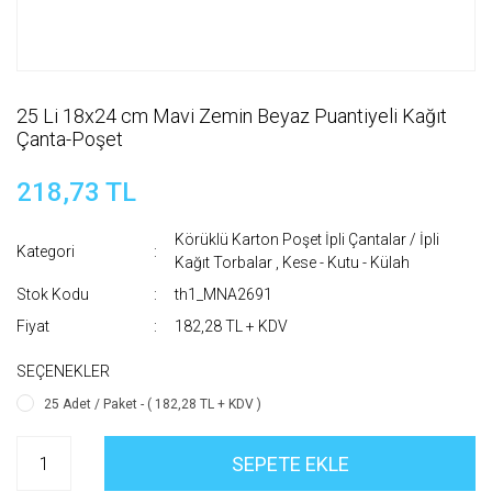
25 Li 18x24 cm Mavi Zemin Beyaz Puantiyeli Kağıt
Çanta-Poşet
218,73 TL
Körüklü Karton Poşet İpli Çantalar / İpli
Kategori
Kağıt Torbalar
,
Kese - Kutu - Külah
Stok Kodu
th1_MNA2691
Fiyat
182,28 TL + KDV
SEÇENEKLER
25 Adet / Paket - ( 182,28 TL + KDV )
SEPETE EKLE