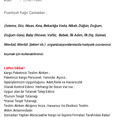
KOLİ
:
25 Ad / Paket
Puantiyeli Kağıt Çantalaları ;
(İsteme, Söz, Nisan, Kına, Bekarlığa Veda, Nikah, Düğün, Doğum,
Doğum Günü, Baby Shower, Vaftiz, Bebek, İlk Adım, İlk Diş, Sünnet,
Mevlud, Mevlüt Şekeri vb.) organizasyonlarınızda
hediyelik ürünlerinizi
koymak için kullanabilirsiniz.
Lütfen Dikkat !
Kargo Paketinizi Teslim Alırken ;
Paketinizi Kargo Personeli Yanında Açınız ;
Siparişlerinizin Uygunluğunu Adet,Renk ve Hasarsızlık
Olarak Kontrol Ediniz. Herhangi bir Sorun Var ise ;
Uygun olan bir Tutanak Talep Ediniz.
*Durum Tespit Tutanağı
*Hasar Tespit Tutanağı
Teslim Alırken Attığınız İmza ; Hasarsız Ve Eksiksiz Teslim
Aldım.Anlamındadır.
Sonradan Yapılan Müracaatlar Kargo ve Sigorta Firmaları Tarafından Kabul