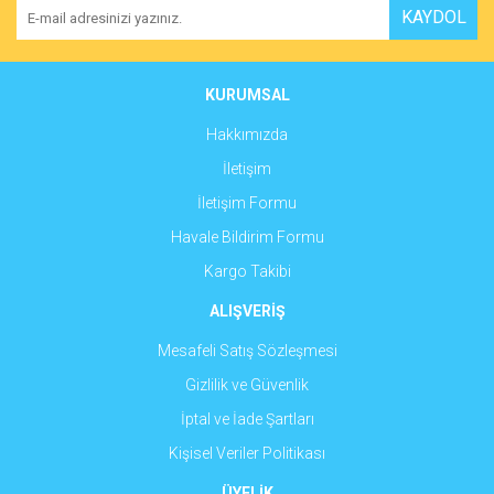
KAYDOL
Ürün açıklamasında eksik bilgiler bulunuyor.
Ürün bilgilerinde hatalar bulunuyor.
Ürün fiyatı diğer sitelerden daha pahalı.
KURUMSAL
Bu ürüne benzer farklı alternatifler olmalı.
Hakkımızda
İletişim
İletişim Formu
Havale Bildirim Formu
Gönder
Kargo Takibi
ALIŞVERİŞ
Mesafeli Satış Sözleşmesi
Gizlilik ve Güvenlik
İptal ve İade Şartları
Kişisel Veriler Politikası
ÜYELİK