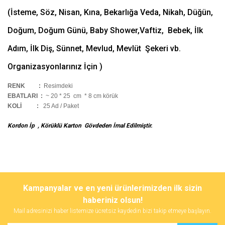
(İsteme, Söz, Nisan, Kına, Bekarlığa Veda, Nikah, Düğün,
Doğum, Doğum Günü, Baby Shower,Vaftiz, Bebek, İlk
Adım, İlk Diş, Sünnet, Mevlud, Mevlüt Şekeri vb.
Organizasyonlarınız İçin )
RENK :
Resimdeki
EBATLARI :
~ 20 * 25 cm * 8 cm körük
KOLİ
:
25 Ad / Paket
Kordon İp , Körüklü Karton Gövdeden İmal Edilmiştir.
Bu ürünün fiyat bilgisi, resim, ürün açıklamalarında ve diğer
konularda yetersiz gördüğünüz noktaları öneri formunu kullanarak
Bu ürüne ilk yorumu siz yapın!
Kampanyalar ve en yeni ürünlerimizden ilk sizin
tarafımıza iletebilirsiniz.
Görüş ve önerileriniz için teşekkür ederiz.
haberiniz olsun!
Mail adresinizi haber listemize ücretsiz kaydedin bizi takip etmeye başlayın.
Yorum Yaz
Ürün resmi kalitesiz, bozuk veya görüntülenemiyor.