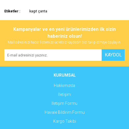
Bu ürünün fiyat bilgisi, resim, ürün açıklamalarında ve diğer
Etiketler :
kagıt çanta
konularda yetersiz gördüğünüz noktaları öneri formunu kullanarak
Bu ürüne ilk yorumu siz yapın!
tarafımıza iletebilirsiniz.
Görüş ve önerileriniz için teşekkür ederiz.
Kampanyalar ve en yeni ürünlerimizden ilk sizin
haberiniz olsun!
Yorum Yaz
Ürün resmi kalitesiz, bozuk veya görüntülenemiyor.
Mail adresinizi haber listemize ücretsiz kaydedin bizi takip etmeye başlayın.
Ürün açıklamasında eksik bilgiler bulunuyor.
KAYDOL
Ürün bilgilerinde hatalar bulunuyor.
Ürün fiyatı diğer sitelerden daha pahalı.
Bu ürüne benzer farklı alternatifler olmalı.
KURUMSAL
Hakkımızda
İletişim
İletişim Formu
Gönder
Havale Bildirim Formu
Kargo Takibi