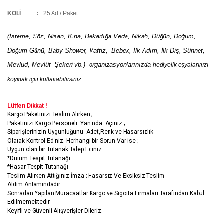
KOLİ
:
25 Ad / Paket
(İsteme, Söz, Nisan, Kına, Bekarlığa Veda, Nikah, Düğün, Doğum,
Doğum Günü, Baby Shower, Vaftiz, Bebek, İlk Adım, İlk Diş, Sünnet,
Mevlud, Mevlüt Şekeri vb.) organizasyonlarınızda
hediyelik eşyalarınızı
koymak için kullanabilirsiniz.
Lütfen Dikkat !
Kargo Paketinizi Teslim Alırken ;
Paketinizi Kargo Personeli Yanında Açınız ;
Siparişlerinizin Uygunluğunu Adet,Renk ve Hasarsızlık
Olarak Kontrol Ediniz. Herhangi bir Sorun Var ise ;
Uygun olan bir Tutanak Talep Ediniz.
*Durum Tespit Tutanağı
*Hasar Tespit Tutanağı
Teslim Alırken Attığınız İmza ; Hasarsız Ve Eksiksiz Teslim
Aldım.Anlamındadır.
Sonradan Yapılan Müracaatlar Kargo ve Sigorta Firmaları Tarafından Kabul
Edilmemektedir.
Keyifli ve Güvenli Alışverişler Dileriz.