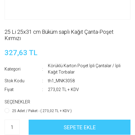
25 Li 25x31 cm Büküm saplı Kağıt Çanta-Poşet
Kırmızı
327,63 TL
Körüklü Karton Poşet İpli Çantalar / İpli
Kategori
Kağıt Torbalar
Stok Kodu
th1_MNK3058
Fiyat
273,02 TL + KDV
SEÇENEKLER
25 Adet / Paket - ( 273,02 TL + KDV )
SEPETE EKLE