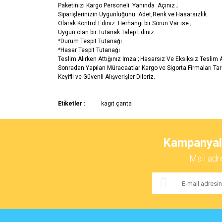
Paketinizi Kargo Personeli Yanında Açınız ;
Siparişlerinizin Uygunluğunu Adet,Renk ve Hasarsızlık
Olarak Kontrol Ediniz. Herhangi bir Sorun Var ise ;
Uygun olan bir Tutanak Talep Ediniz.
*Durum Tespit Tutanağı
*Hasar Tespit Tutanağı
Teslim Alırken Attığınız İmza ; Hasarsız Ve Eksiksiz Teslim
Sonradan Yapılan Müracaatlar Kargo ve Sigorta Firmaları Ta
Keyifli ve Güvenli Alışverişler Dileriz.
Bu ürünün fiyat bilgisi, resim, ürün açıklamalarında ve 
Etiketler :
kagıt çanta
Görüş ve önerileriniz için teşekkür ederiz.
Ürün resmi kalitesiz, bozuk veya görüntülenemiyor.
Kampanyalar
Ürün açıklamasında eksik bilgiler bulunuyor.
Mail adr
Ürün bilgilerinde hatalar bulunuyor.
Ürün fiyatı diğer sitelerden daha pahalı.
Bu ürüne benzer farklı alternatifler olmalı.