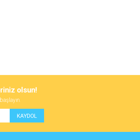
 iletebilirsiniz.
riniz olsun!
başlayın.
KAYDOL