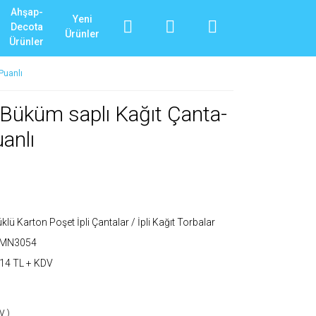
Ahşap-
Yeni
Decota
Ürünler
Ürünler
Puanlı
Büküm saplı Kağıt Çanta-
anlı
klü Karton Poşet İpli Çantalar / İpli Kağıt Torbalar
_MN3054
14 TL + KDV
V )