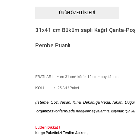
ÜRÜN ÖZELLİKLERİ
31x41 cm Büküm saplı Kağıt Çanta-Po
Pembe Puanlı
EBATLARI :
~ en 31 cm* körük 12 cm * boy 41 cm
KOLİ
:
25 Ad / Paket
(İsteme, Söz, Nisan, Kına, Bekarlığa Veda, Nikah, Düğü
organizasyonlarınızda
hediyelik eşyalarınızı koymak için ku
Lütfen Dikkat !
Kargo Paketinizi Teslim Alırken ;