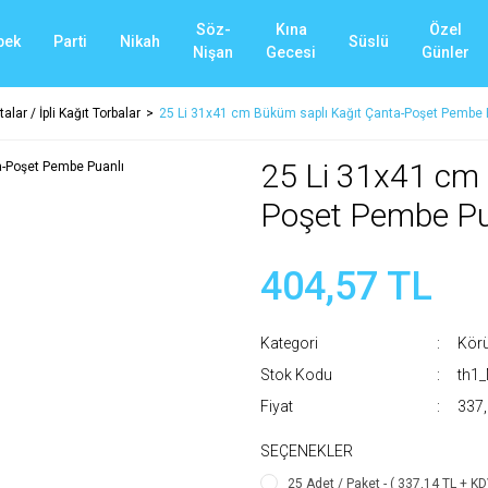
Söz-
Kına
Özel
bek
Parti
Nikah
Süslü
Nişan
Gecesi
Günler
alar / İpli Kağıt Torbalar
25 Li 31x41 cm Büküm saplı Kağıt Çanta-Poşet Pembe 
25 Li 31x41 cm 
Poşet Pembe Pu
404,57 TL
Kategori
Körü
Stok Kodu
th1
Fiyat
337,
SEÇENEKLER
25 Adet / Paket - ( 337,14 TL + KD