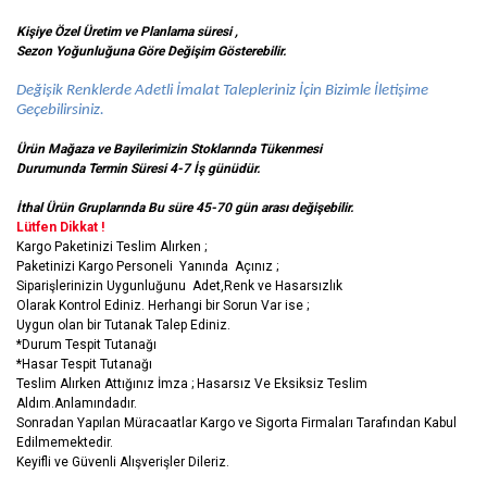
Kişiye Özel Üretim ve Planlama süresi ,
Sezon Yoğunluğuna Göre Değişim Gösterebilir.
Değişik Renklerde Adetli İmalat Talepleriniz İçin Bizimle İletişime
Geçebilirsiniz.
Ürün Mağaza ve Bayilerimizin Stoklarında Tükenmesi
Durumunda Termin Süresi 4-7 İş
günüdür.
İthal Ürün Gruplarında Bu süre 45-70 gün arası değişebilir.
Lütfen Dikkat !
Kargo Paketinizi Teslim Alırken ;
Paketinizi Kargo Personeli Yanında Açınız ;
Siparişlerinizin Uygunluğunu Adet,Renk ve Hasarsızlık
Olarak Kontrol Ediniz. Herhangi bir Sorun Var ise ;
Uygun olan bir Tutanak Talep Ediniz.
*Durum Tespit Tutanağı
*Hasar Tespit Tutanağı
Teslim Alırken Attığınız İmza ; Hasarsız Ve Eksiksiz Teslim
Aldım.Anlamındadır.
Sonradan Yapılan Müracaatlar Kargo ve Sigorta Firmaları Tarafından Kabul
Edilmemektedir.
Keyifli ve Güvenli Alışverişler Dileriz.