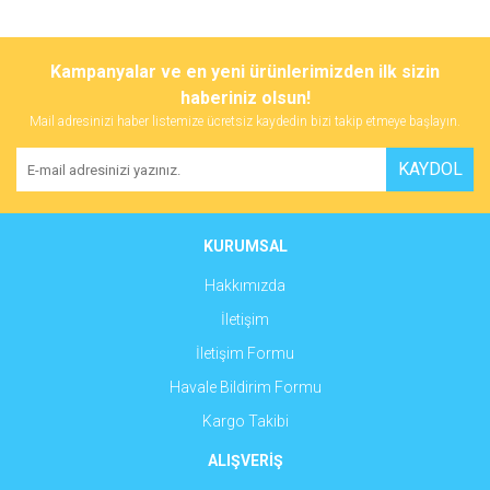
Bu ürünün fiyat bilgisi, resim, ürün açıklamalarında ve diğer
konularda yetersiz gördüğünüz noktaları öneri formunu kullanarak
Bu ürüne ilk yorumu siz yapın!
Kampanyalar ve en yeni ürünlerimizden ilk sizin
tarafımıza iletebilirsiniz.
Görüş ve önerileriniz için teşekkür ederiz.
haberiniz olsun!
Mail adresinizi haber listemize ücretsiz kaydedin bizi takip etmeye başlayın.
Yorum Yaz
Ürün resmi kalitesiz, bozuk veya görüntülenemiyor.
KAYDOL
Ürün açıklamasında eksik bilgiler bulunuyor.
Ürün bilgilerinde hatalar bulunuyor.
Ürün fiyatı diğer sitelerden daha pahalı.
KURUMSAL
Bu ürüne benzer farklı alternatifler olmalı.
Hakkımızda
İletişim
İletişim Formu
Havale Bildirim Formu
Gönder
Kargo Takibi
ALIŞVERİŞ