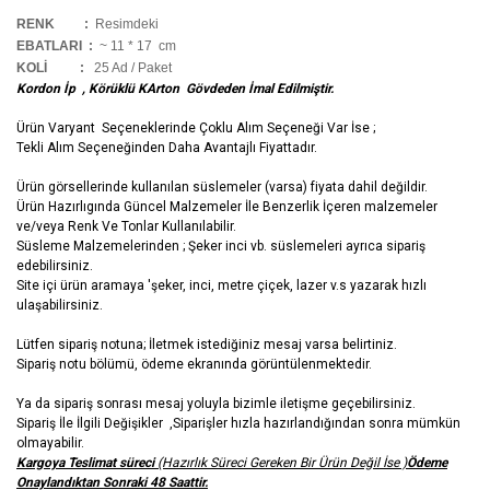
RENK :
Resimdeki
EBATLARI :
~ 11 * 17 cm
KOLİ
:
25 Ad / Paket
Kordon İp , Körüklü KArton Gövdeden İmal Edilmiştir.
Ürün Varyant Seçeneklerinde Çoklu Alım Seçeneği Var İse ;
Tekli Alım Seçeneğinden Daha Avantajlı Fiyattadır.
Ürün görsellerinde kullanılan süslemeler (varsa) fiyata dahil değildir.
Ürün Hazırlıgında Güncel Malzemeler İle Benzerlik İçeren malzemeler
ve/veya Renk Ve Tonlar Kullanılabilir.
Süsleme Malzemelerinden ; Şeker inci vb. süslemeleri ayrıca sipariş
edebilirsiniz.
Site içi ürün aramaya 'şeker, inci, metre çiçek, lazer v.s yazarak hızlı
ulaşabilirsiniz.
Lütfen sipariş notuna; İletmek istediğiniz mesaj varsa belirtiniz.
Sipariş notu bölümü, ödeme ekranında görüntülenmektedir.
Ya da sipariş sonrası mesaj yoluyla bizimle iletişme geçebilirsiniz.
Sipariş İle İlgili Değişikler ,Siparişler hızla hazırlandığından sonra mümkün
olmayabilir.
Kargoya Teslimat süreci
(Hazırlık Süreci Gereken Bir Ürün Değil İse )
Ödeme
Onaylandıktan Sonraki 48 Saattir.