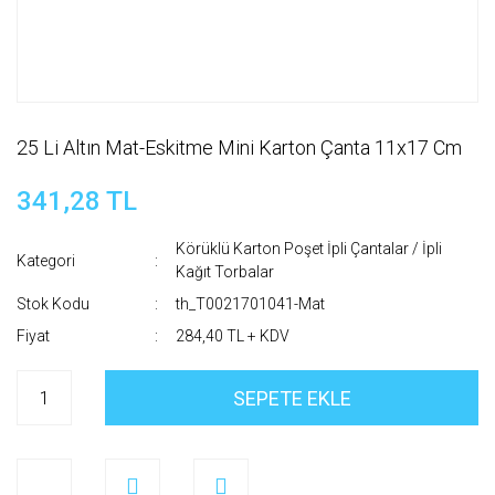
25 Li Altın Mat-Eskitme Mini Karton Çanta 11x17 Cm
341,28 TL
Körüklü Karton Poşet İpli Çantalar / İpli
Kategori
Kağıt Torbalar
Stok Kodu
th_T0021701041-Mat
Fiyat
284,40 TL + KDV
SEPETE EKLE