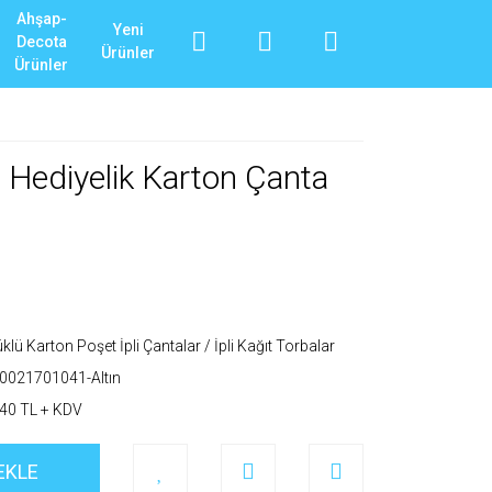
Ahşap-
Yeni
Decota
Ürünler
Ürünler
li Hediyelik Karton Çanta
klü Karton Poşet İpli Çantalar / İpli Kağıt Torbalar
0021701041-Altın
40 TL + KDV
EKLE