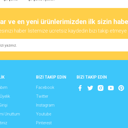
Bu ürüne ilk yorumu siz yapın!
 ve en yeni ürünlerimizden ilk sizin habe
Yorum Yaz
esinizi haber listemize ücretsiz kaydedin bizi takip etmeye 
İK
BİZİ TAKİP EDİN
BİZİ TAKİP EDİN
abım
Facebook
Gönder
Üyelik
Twitter
irişi
Instagram
emi Unuttum
Youtube
iniz
Pinterest