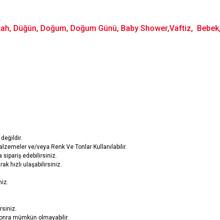
ikah, Düğün, Doğum, Doğum Günü, Baby Shower,Vaftiz, Bebek, İ
değildir.
lzemeler ve/veya Renk Ve Tonlar Kullanılabilir.
sipariş edebilirsiniz.
ak hızlı ulaşabilirsiniz.
niz.
rsiniz.
n sonra mümkün olmayabilir.