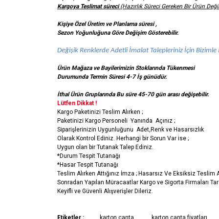
Kargoya Teslimat süreci
(Hazırlık Süreci Gereken Bir Ürün Değil
Kişiye Özel Üretim ve Planlama süresi ,
Sezon Yoğunluğuna Göre Değişim Gösterebilir.
Değişik Renklerde Adetli İmalat Talepleriniz İçin Bizimle İ
Ürün Mağaza ve Bayilerimizin Stoklarında Tükenmesi
Durumunda Termin Süresi 4-7 İş
günüdür.
İthal Ürün Gruplarında Bu süre 45-70 gün arası değişebilir.
Lütfen Dikkat !
Kargo Paketinizi Teslim Alırken ;
Paketinizi Kargo Personeli Yanında Açınız ;
Siparişlerinizin Uygunluğunu Adet,Renk ve Hasarsızlık
Olarak Kontrol Ediniz. Herhangi bir Sorun Var ise ;
Uygun olan bir Tutanak Talep Ediniz.
*Durum Tespit Tutanağı
*Hasar Tespit Tutanağı
Teslim Alırken Attığınız İmza ; Hasarsız Ve Eksiksiz Teslim
Sonradan Yapılan Müracaatlar Kargo ve Sigorta Firmaları Ta
Keyifli ve Güvenli Alışverişler Dileriz.
Bu ürünün fiyat bilgisi, resim, ürün açıklamalarında ve 
Etiketler :
karton çanta
karton çanta fiyatları