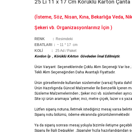
25 Li 11 x 17 Cm Körüklü Karton Çanta
(İsteme, Söz, Nisan, Kına, Bekarlığa Veda, N
Şekeri vb. Organizasyonlarınız İçin )
RENK :
Resimdeki
EBATLARI :
~ 11 * 17 cm
KOLİ
:
25 Ad / Paket
Kordon İp , Körüklü KArton Gövdeden İmal Edilmiştir.
Ürün Varyant Seçeneklerinde Çoklu Alım Seçeneği Var İse ;
Tekli Alım Seçeneğinden Daha Avantajlı Fiyattadır.
Ürün görsellerinde kullanılan süslemeler (varsa) fiyata dahil 
Ürün Hazırlıgında Güncel Malzemeler İle Benzerlik İçeren ma
Süsleme Malzemelerinden ; Şeker inci vb. süslemeleri ayrıca 
Site içi ürün aramaya 'şeker, inci, metre çiçek, lazer v.s yazar
Lütfen sipariş notuna; İletmek istediğiniz mesaj varsa belirti
Sipariş notu bölümü, ödeme ekranında görüntülenmektedir.
Ya da sipariş sonrası mesaj yoluyla bizimle iletişme geçebili
Sipariş İle İlgili Değişikler ,Siparişler hızla hazırlandığında