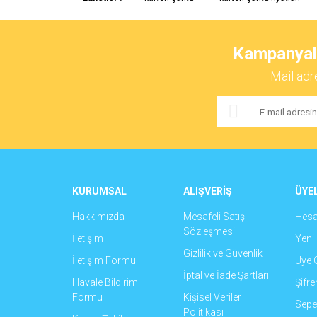
Görüş ve önerileriniz için teşekkür ederiz.
Ürün resmi kalitesiz, bozuk veya görüntülenemiyor.
Kampanyalar
Ürün açıklamasında eksik bilgiler bulunuyor.
Mail adr
Ürün bilgilerinde hatalar bulunuyor.
Ürün fiyatı diğer sitelerden daha pahalı.
Bu ürüne benzer farklı alternatifler olmalı.
KURUMSAL
ALIŞVERİŞ
ÜYEL
Hakkımızda
Mesafeli Satış
Hes
Sözleşmesi
İletişim
Yeni 
Gizlilik ve Güvenlik
İletişim Formu
Üye G
İptal ve İade Şartları
Havale Bildirim
Şifr
Formu
Kişisel Veriler
Sepet
Politikası