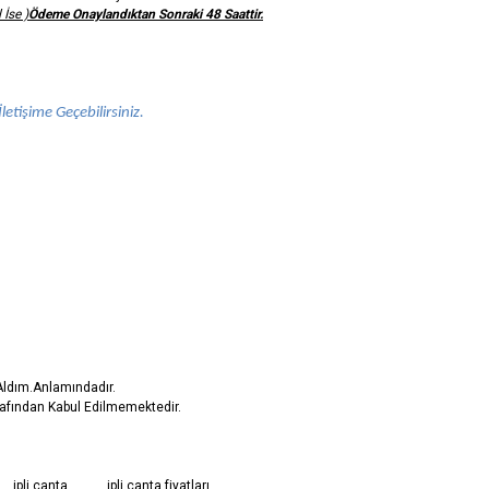
 İse )
Ödeme Onaylandıktan Sonraki 48 Saattir.
letişime Geçebilirsiniz.
 Aldım.Anlamındadır.
rafından Kabul Edilmemektedir.
diğer konularda yetersiz gördüğünüz noktaları öneri formunu kullanarak tarafımıza
ipli çanta
ipli çanta fiyatları