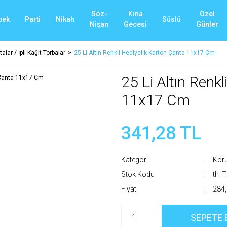
Söz-
Kına
Özel
bek
Parti
Nikah
Süslü
Nişan
Gecesi
Günler
alar / İpli Kağıt Torbalar
25 Li Altın Renkli Hediyelik Karton Çanta 11x17 Cm
25 Li Altın Renk
11x17 Cm
341,28 TL
Kategori
Körü
Stok Kodu
th_T
Fiyat
284,
SEPETE 