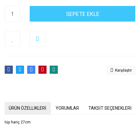
SEPETE EKLE
Karşılaştır
ÜRÜN ÖZELLİKLERİ
YORUMLAR
TAKSİT SEÇENEKLERİ
tüy hariç 27cm
Bu ürünün fiyat bilgisi, resim, ürün açıklamalarında ve diğer