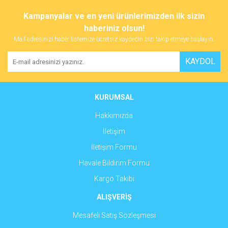
konularda yetersiz gördüğünüz noktaları öneri formunu kullanarak
Bu ürüne ilk yorumu siz yapın!
Kampanyalar ve en yeni ürünlerimizden ilk sizin
tarafımıza iletebilirsiniz.
Görüş ve önerileriniz için teşekkür ederiz.
haberiniz olsun!
Mail adresinizi haber listemize ücretsiz kaydedin bizi takip etmeye başlayın.
Yorum Yaz
Ürün resmi kalitesiz, bozuk veya görüntülenemiyor.
KAYDOL
Ürün açıklamasında eksik bilgiler bulunuyor.
Ürün bilgilerinde hatalar bulunuyor.
Ürün fiyatı diğer sitelerden daha pahalı.
KURUMSAL
Bu ürüne benzer farklı alternatifler olmalı.
Hakkımızda
İletişim
İletişim Formu
Havale Bildirim Formu
Gönder
Kargo Takibi
ALIŞVERİŞ
Mesafeli Satış Sözleşmesi