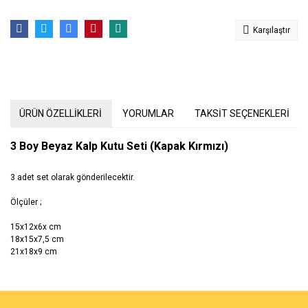
Karşılaştır
ÜRÜN ÖZELLİKLERİ
YORUMLAR
TAKSİT SEÇENEKLERİ
3 Boy Beyaz Kalp Kutu Seti (Kapak Kırmızı)
3 adet set olarak gönderilecektir.
Ölçüler ;
15x12x6x cm
18x15x7,5 cm
21x18x9 cm
Bu ürünün fiyat bilgisi, resim, ürün açıklamalarında ve diğer
konularda yetersiz gördüğünüz noktaları öneri formunu kullanarak
Bu ürüne ilk yorumu siz yapın!