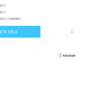
KDV )
KDV )
KDV ) ( TÜKENDİ )
ETE EKLE
Karşılaştır