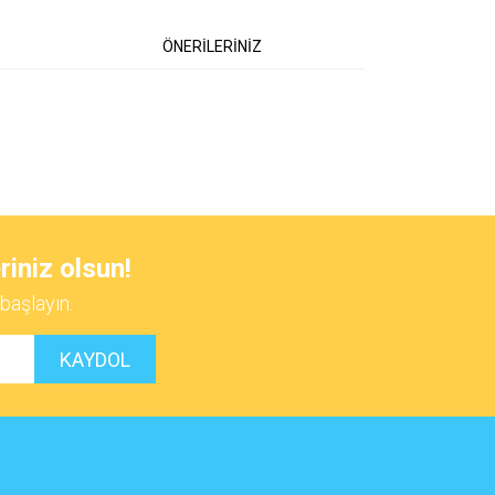
ÖNERİLERİNİZ
 iletebilirsiniz.
riniz olsun!
başlayın.
KAYDOL