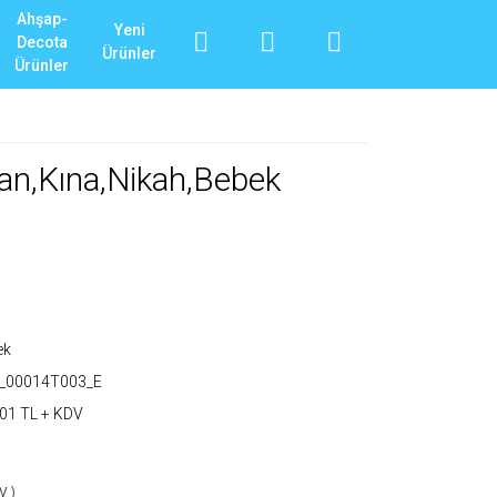
Ahşap-
Yeni
Decota
Ürünler
Ürünler
an,Kına,Nikah,Bebek
ek
T_00014T003_E
01 TL + KDV
V )