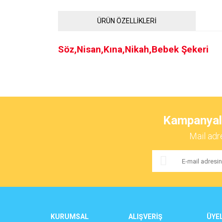
ÜRÜN ÖZELLİKLERİ
Söz,Nisan,Kına,Nikah,Bebek Şekeri
Bu ürünün fiyat bilgisi, resim, ürün açıklamalarında ve 
Görüş ve önerileriniz için teşekkür ederiz.
Kampanyalar
Ürün resmi kalitesiz, bozuk veya görüntülenemiyor.
Mail adr
Ürün açıklamasında eksik bilgiler bulunuyor.
Ürün bilgilerinde hatalar bulunuyor.
Ürün fiyatı diğer sitelerden daha pahalı.
Bu ürüne benzer farklı alternatifler olmalı.
KURUMSAL
ALIŞVERİŞ
ÜYEL