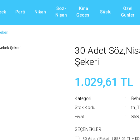
Söz-
Kına
Özel
bek
Parti
Nikah
Süslü
Nişan
Gecesi
Günler
ekeri
30 Adet Söz,Nis
Şekeri
1.029,61 TL
Kategori
Beb
Stok Kodu
th_
Fiyat
858,
SEÇENEKLER
30 Adet / Paket - ( 858,01 TL + KD