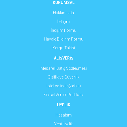
Ürün fiyatı diğer sitelerden daha pahalı.
KURUMSAL
Bu ürüne benzer farklı alternatifler olmalı.
Hakkımızda
İletişim
İletişim Formu
Havale Bildirim Formu
Gönder
Kargo Takibi
ALIŞVERİŞ
Mesafeli Satış Sözleşmesi
Gizlilik ve Güvenlik
İptal ve İade Şartları
Kişisel Veriler Politikası
ÜYELİK
Hesabım
Yeni Üyelik