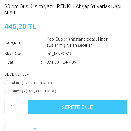
30 cm Süslü İsim yazılı RENKLİ Ahşap Yuvarlak Kapı
süsü
445,20 TL
Kapı Süsleri (hastane-oda)
,
Hazır
Kategori
süslenmiş Nikah şekerleri
Stok Kodu
th1_MNY3513
Fiyat
371,00 TL + KDV
SEÇENEKLER
Altın - ( 371,00 TL + KDV )
Gümüş - ( 371,00 TL + KDV )
SEPETE EKLE