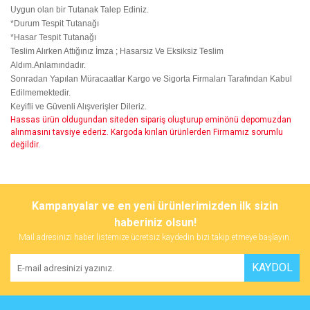
Uygun olan bir Tutanak Talep Ediniz.
*Durum Tespit Tutanağı
*Hasar Tespit Tutanağı
Teslim Alırken Attığınız İmza ; Hasarsız Ve Eksiksiz Teslim
Aldım.Anlamındadır.
Sonradan Yapılan Müracaatlar Kargo ve Sigorta Firmaları Tarafından Kabul
Edilmemektedir.
Keyifli ve Güvenli Alışverişler Dileriz.
Hassas ürün oldugundan siteden sipariş oluşturup eminönü depomuzdan
alınmasını tavsiye ederiz. Kargoda kırılan ürünlerden Firmamız sorumlu
değildir.
Bu ürünün fiyat bilgisi, resim, ürün açıklamalarında ve diğer
konularda yetersiz gördüğünüz noktaları öneri formunu kullanarak
Bu ürüne ilk yorumu siz yapın!
Kampanyalar ve en yeni ürünlerimizden ilk sizin
tarafımıza iletebilirsiniz.
Görüş ve önerileriniz için teşekkür ederiz.
haberiniz olsun!
Mail adresinizi haber listemize ücretsiz kaydedin bizi takip etmeye başlayın.
Yorum Yaz
Ürün resmi kalitesiz, bozuk veya görüntülenemiyor.
KAYDOL
Ürün açıklamasında eksik bilgiler bulunuyor.
Ürün bilgilerinde hatalar bulunuyor.