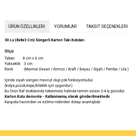
ÜRÜN ÖZELLİKLERİ
YORUMLAR
TAKSİT SEÇENEKLERİ
30 Lu (8x8x3 Cm) Süngerli Karton Takı Kutuları
Ölçü
Taban :8 cm x 6 cm
Yükseklik :3 cm
Renk : (Mermer Desen / Kırmızı / Kraft / Beyaz / Siyah / Pembe / Lila )
İçinde siyah süngeri mevcut olup çok fonksiyonludur.
(kolye,yüzük,küpe,Bileklik için uygundur.)
Bu Ürün Raf stoklarında tükenmesi halinde termin süresi 2-4 İş günüdür.
Karton Kutu demonte - Katlanmamış olarak gönderilmektedir.
Kargoda hacimden ve ezilme riskinden dolayı avantajlıdır.
Bu ürünün fiyat bilgisi, resim, ürün açıklamalarında ve diğer
konularda yetersiz gördüğünüz noktaları öneri formunu kullanarak