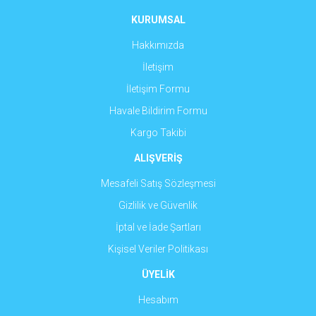
Ürün fiyatı diğer sitelerden daha pahalı.
KURUMSAL
Bu ürüne benzer farklı alternatifler olmalı.
Hakkımızda
İletişim
İletişim Formu
Havale Bildirim Formu
Gönder
Kargo Takibi
ALIŞVERİŞ
Mesafeli Satış Sözleşmesi
Gizlilik ve Güvenlik
İptal ve İade Şartları
Kişisel Veriler Politikası
ÜYELİK
Hesabım