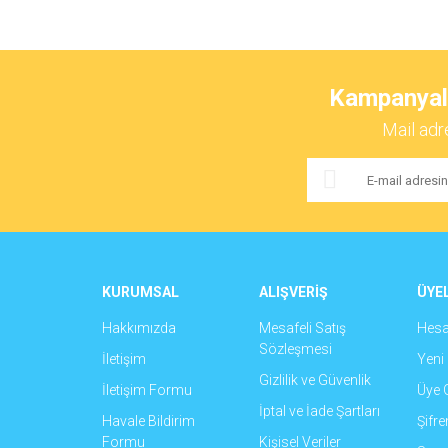
Bu ürünün fiyat bilgisi, resim, ürün açıklamalarında ve 
Görüş ve önerileriniz için teşekkür ederiz.
Kampanyalar
Ürün resmi kalitesiz, bozuk veya görüntülenemiyor.
Mail adr
Ürün açıklamasında eksik bilgiler bulunuyor.
Ürün bilgilerinde hatalar bulunuyor.
Ürün fiyatı diğer sitelerden daha pahalı.
Bu ürüne benzer farklı alternatifler olmalı.
KURUMSAL
ALIŞVERİŞ
ÜYEL
Hakkımızda
Mesafeli Satış
Hes
Sözleşmesi
İletişim
Yeni 
Gizlilik ve Güvenlik
İletişim Formu
Üye G
İptal ve İade Şartları
Havale Bildirim
Şifr
Formu
Kişisel Veriler