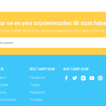
diğer konularda yetersiz gördüğünüz noktaları öneri formunu kullanarak tarafımıza
Bu ürüne ilk yorumu siz yapın!
 ve en yeni ürünlerimizden ilk sizin habe
esinizi haber listemize ücretsiz kaydedin bizi takip etmeye 
Yorum Yaz
İK
BİZİ TAKİP EDİN
BİZİ TAKİP EDİN
abım
Facebook
Gönder
Üyelik
Twitter
irişi
Instagram
emi Unuttum
Youtube