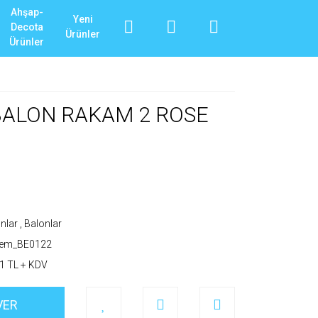
Ahşap-
Yeni
Decota
Ürünler
Ürünler
 BALON RAKAM 2 ROSE
nlar
,
Balonlar
_em_BE0122
1 TL + KDV
VER