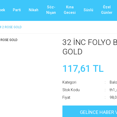
Söz-
Kına
Özel
bek
Parti
Nikah
Süslü
Nişan
Gecesi
Günler
M 2 ROSE GOLD
32 İNC FOLYO
GOLD
117,61 TL
Kategori
Balo
Stok Kodu
th1
Fiyat
98,0
GELİNCE HABER 