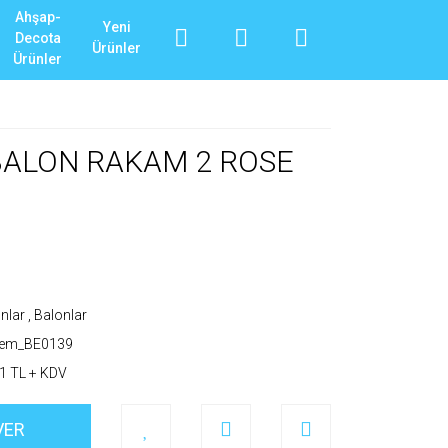
Ahşap-
Yeni
Decota
Ürünler
Ürünler
 BALON RAKAM 2 ROSE
nlar
,
Balonlar
_em_BE0139
1 TL + KDV
VER