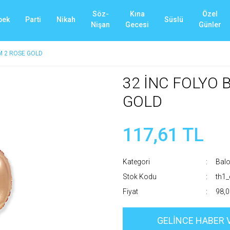
Söz-
Kına
Özel
bek
Parti
Nikah
Süslü
Nişan
Gecesi
Günler
M 2 ROSE GOLD
32 İNC FOLYO
GOLD
117,61 TL
Kategori
Balo
Stok Kodu
th1
Fiyat
98,0
GELİNCE HABER 