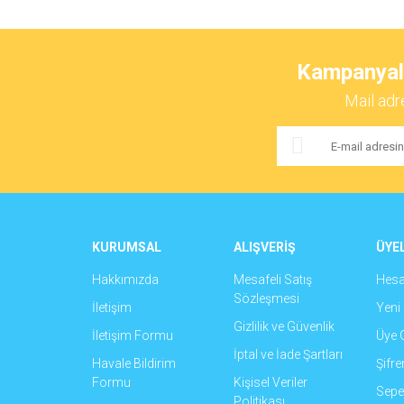
Bu ürünün fiyat bilgisi, resim, ürün açıklamalarında ve 
Görüş ve önerileriniz için teşekkür ederiz.
Kampanyalar
Ürün resmi kalitesiz, bozuk veya görüntülenemiyor.
Mail adr
Ürün açıklamasında eksik bilgiler bulunuyor.
Ürün bilgilerinde hatalar bulunuyor.
Ürün fiyatı diğer sitelerden daha pahalı.
Bu ürüne benzer farklı alternatifler olmalı.
KURUMSAL
ALIŞVERİŞ
ÜYEL
Hakkımızda
Mesafeli Satış
Hes
Sözleşmesi
İletişim
Yeni 
Gizlilik ve Güvenlik
İletişim Formu
Üye G
İptal ve İade Şartları
Havale Bildirim
Şifr
Formu
Kişisel Veriler
Sepet
Politikası