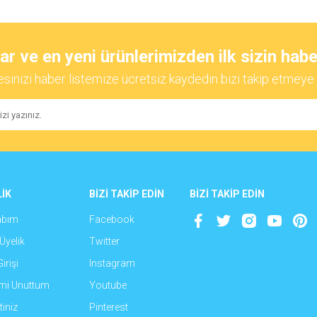
diğer konularda yetersiz gördüğünüz noktaları öneri formunu kullanarak tarafımıza
Bu ürüne ilk yorumu siz yapın!
 ve en yeni ürünlerimizden ilk sizin habe
esinizi haber listemize ücretsiz kaydedin bizi takip etmeye 
Yorum Yaz
İK
BİZİ TAKİP EDİN
BİZİ TAKİP EDİN
abım
Facebook
Gönder
Üyelik
Twitter
irişi
Instagram
emi Unuttum
Youtube
iniz
Pinterest