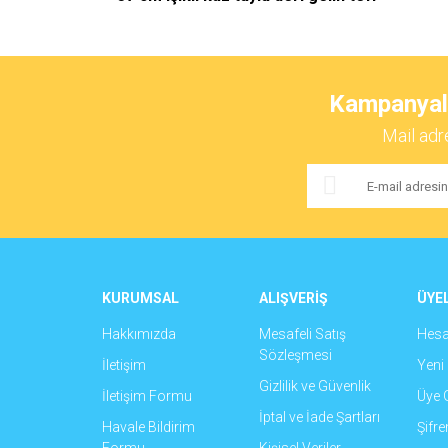
Bu ürünün fiyat bilgisi, resim, ürün açıklamalarında ve 
Görüş ve önerileriniz için teşekkür ederiz.
Kampanyalar
Ürün resmi kalitesiz, bozuk veya görüntülenemiyor.
Mail adr
Ürün açıklamasında eksik bilgiler bulunuyor.
Ürün bilgilerinde hatalar bulunuyor.
Ürün fiyatı diğer sitelerden daha pahalı.
Bu ürüne benzer farklı alternatifler olmalı.
KURUMSAL
ALIŞVERİŞ
ÜYEL
Hakkımızda
Mesafeli Satış
Hes
Sözleşmesi
İletişim
Yeni 
Gizlilik ve Güvenlik
İletişim Formu
Üye G
İptal ve İade Şartları
Havale Bildirim
Şifr