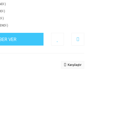
NDİ )
Dİ )
İ )
ENDİ )
BER VER
Karşılaştır