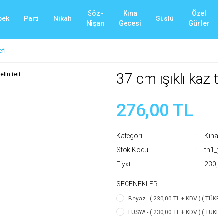
Söz-
Kına
Özel
bek
Parti
Nikah
Süslü
Nişan
Gecesi
Günler
efi
37 cm ışıklı kaz t
276,00 TL
Kategori
Kına
Stok Kodu
th1
Fiyat
230,
SEÇENEKLER
Beyaz - ( 230,00 TL + KDV ) ( TÜK
FUSYA - ( 230,00 TL + KDV ) ( TÜK