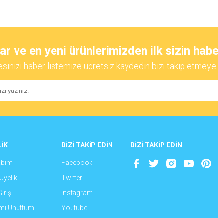
diğer konularda yetersiz gördüğünüz noktaları öneri formunu kullanarak tarafımıza
Bu ürüne ilk yorumu siz yapın!
 ve en yeni ürünlerimizden ilk sizin habe
esinizi haber listemize ücretsiz kaydedin bizi takip etmeye 
Yorum Yaz
İK
BİZİ TAKİP EDİN
BİZİ TAKİP EDİN
abım
Facebook
Gönder
Üyelik
Twitter
irişi
Instagram
emi Unuttum
Youtube