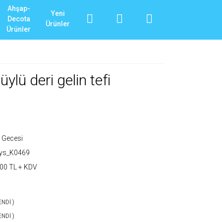
Ahşap-
Yeni
Decota
Ürünler
Ürünler
üylü deri gelin tefi
 Gecesi
_ys_K0469
00 TL + KDV
ENDİ )
ENDİ )