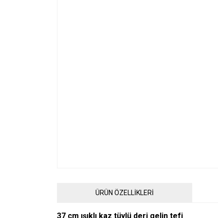
ÜRÜN ÖZELLİKLERİ
37 cm ışıklı kaz tüylü deri gelin tefi