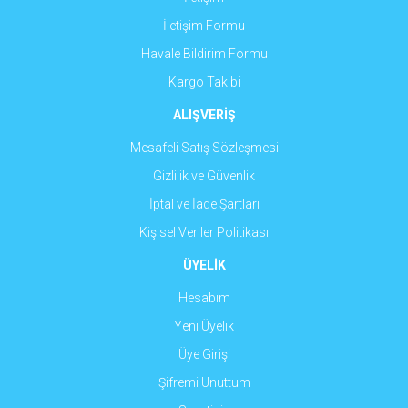
İletişim Formu
Havale Bildirim Formu
Gönder
Kargo Takibi
ALIŞVERİŞ
Mesafeli Satış Sözleşmesi
Gizlilik ve Güvenlik
İptal ve İade Şartları
Kişisel Veriler Politikası
ÜYELİK
Hesabım
Yeni Üyelik
Üye Girişi
Şifremi Unuttum