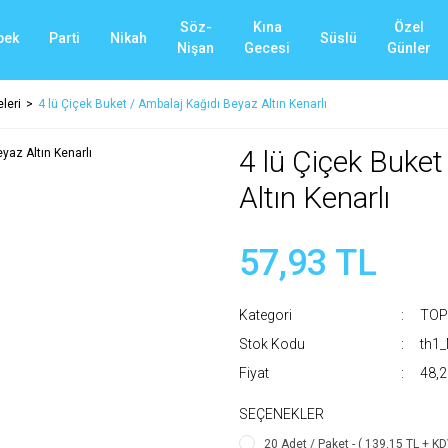
Söz-
Kına
Özel
bek
Parti
Nikah
Süslü
Nişan
Gecesi
Günler
leri
4 lü Çiçek Buket / Ambalaj Kağıdı Beyaz Altın Kenarlı
4 lü Çiçek Buket
Altın Kenarlı
57,93 TL
Kategori
TOP
Stok Kodu
th1
Fiyat
48,2
SEÇENEKLER
20 Adet / Paket - ( 139,15 TL + KD