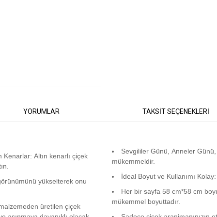
YORUMLAR
TAKSİT SEÇENEKLERİ
Sevgililer Günü, Anneler Günü, 
 Kenarlar: Altın kenarlı çiçek
mükemmeldir.
ın.
İdeal Boyut ve Kullanımı Kolay
l görünümünü yükselterek onu
Her bir sayfa 58 cm*58 cm boyut
mükemmel boyuttadır.
k malzemeden üretilen çiçek
 ve aşınmaya dayanıklı olacak
Sadece çiçek aranjmanınızın etr