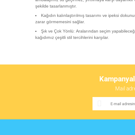
şekilde tasarlanmıştır.
Kağıdın kalınlaştırılmış tasarımı ve ipeksi dokun
zarar görmemesini sağlar.
Şık ve Çok Yönlü: Aralarından seçim yapabileceğin
kağıdımız çeşitli stil tercihlerini karşılar.
Bu ürünün fiyat bilgisi, resim, ürün açıklamalarında ve 
Görüş ve önerileriniz için teşekkür ederiz.
Kampanyalar
Ürün resmi kalitesiz, bozuk veya görüntülenemiyor.
Mail adr
Ürün açıklamasında eksik bilgiler bulunuyor.
Ürün bilgilerinde hatalar bulunuyor.
Ürün fiyatı diğer sitelerden daha pahalı.
Bu ürüne benzer farklı alternatifler olmalı.