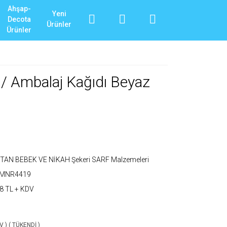
Ahşap-
Yeni
Decota
Ürünler
Ürünler
 / Ambalaj Kağıdı Beyaz
TAN BEBEK VE NİKAH Şekeri SARF Malzemeleri
_MNR4419
8 TL + KDV
V ) ( TÜKENDİ )