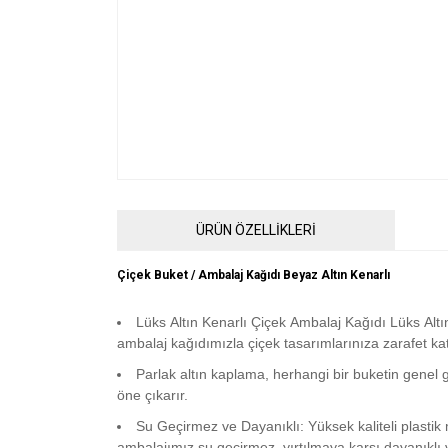
ÜRÜN ÖZELLİKLERİ
Çiçek Buket / Ambalaj Kağıdı Beyaz Altın Kenarlı
Lüks Altın Kenarlı Çiçek Ambalaj Kağıdı Lüks Altın
ambalaj kağıdımızla çiçek tasarımlarınıza zarafet kat
Parlak altın kaplama, herhangi bir buketin gene
öne çıkarır.
Su Geçirmez ve Dayanıklı: Yüksek kaliteli plasti
ambalajımız su geçirmez, yırtılmaya karşı dayanıklı