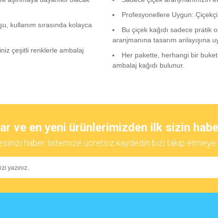
Profesyonellere Uygun: Çiçekçil
uşu, kullanım sırasında kolayca
Bu çiçek kağıdı sadece pratik o
aranjmanına tasarım anlayışına uy
iz çeşitli renklerle ambalaj
Her pakette, herhangi bir buket
ambalaj kağıdı bulunur.
diğer konularda yetersiz gördüğünüz noktaları öneri formunu kullanarak tarafımıza
Bu ürüne ilk yorumu siz yapın!
 ve en yeni ürünlerimizden ilk sizin habe
esinizi haber listemize ücretsiz kaydedin bizi takip etmeye 
Yorum Yaz