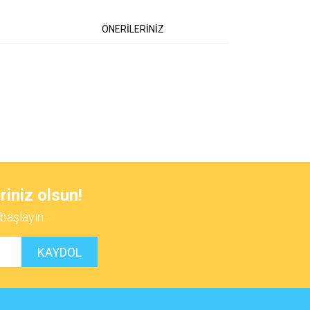
ÖNERİLERİNİZ
 iletebilirsiniz.
riniz olsun!
başlayın.
KAYDOL