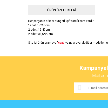
ÜRÜN ÖZELLİKLERİ
Her parçanın arkası süngerli çift taraflı bant vardır
1adet :17*60cm
2 adet :19-47cm
2 adet :38,5*20cm
Site içi ürün aramaya "
saat
" yazıp arayarak diğer modelleri g
Bu ürünün fiyat bilgisi, resim, ürün açıklamalarında ve 
Görüş ve önerileriniz için teşekkür ederiz.
Kampanyalar
Ürün resmi kalitesiz, bozuk veya görüntülenemiyor.
Mail adr
Ürün açıklamasında eksik bilgiler bulunuyor.
Ürün bilgilerinde hatalar bulunuyor.
Ürün fiyatı diğer sitelerden daha pahalı.
Bu ürüne benzer farklı alternatifler olmalı.