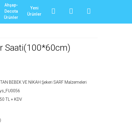
Ahşap-
Yeni
Decota
Ürünler
Ürünler
var Saati(100*60cm)
TAN BEBEK VE NİKAH Şekeri SARF Malzemeleri
_ys_FU0056
50 TL + KDV
)