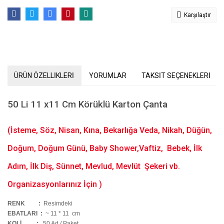
Karşılaştır
ÜRÜN ÖZELLİKLERİ
YORUMLAR
TAKSİT SEÇENEKLERİ
50 Li 11 x11 Cm Körüklü Karton Çanta
(İsteme, Söz, Nisan, Kına, Bekarlığa Veda, Nikah, Düğün,
Doğum, Doğum Günü, Baby Shower,Vaftiz, Bebek, İlk
Adım, İlk Diş, Sünnet, Mevlud, Mevlüt Şekeri vb.
Organizasyonlarınız İçin )
RENK :
Resimdeki
EBATLARI :
~ 11 * 11 cm
KOLİ
:
50 Ad / Paket