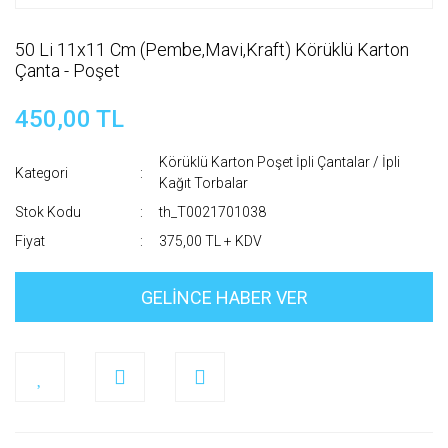
50 Li 11x11 Cm (Pembe,Mavi,Kraft) Körüklü Karton
Çanta - Poşet
450,00 TL
Körüklü Karton Poşet İpli Çantalar / İpli
Kategori
Kağıt Torbalar
Stok Kodu
th_T0021701038
Fiyat
375,00 TL + KDV
GELİNCE HABER VER