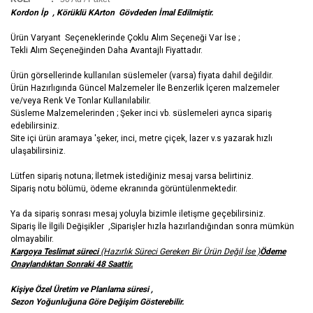
Kordon İp , Körüklü KArton Gövdeden İmal Edilmiştir.
Ürün Varyant Seçeneklerinde Çoklu Alım Seçeneği Var İse ;
Tekli Alım Seçeneğinden Daha Avantajlı Fiyattadır.
Ürün görsellerinde kullanılan süslemeler (varsa) fiyata dahil değildir.
Ürün Hazırlıgında Güncel Malzemeler İle Benzerlik İçeren malzemeler
ve/veya Renk Ve Tonlar Kullanılabilir.
Süsleme Malzemelerinden ; Şeker inci vb. süslemeleri ayrıca sipariş
edebilirsiniz.
Site içi ürün aramaya 'şeker, inci, metre çiçek, lazer v.s yazarak hızlı
ulaşabilirsiniz.
Lütfen sipariş notuna; İletmek istediğiniz mesaj varsa belirtiniz.
Sipariş notu bölümü, ödeme ekranında görüntülenmektedir.
Ya da sipariş sonrası mesaj yoluyla bizimle iletişme geçebilirsiniz.
Sipariş İle İlgili Değişikler ,Siparişler hızla hazırlandığından sonra mümkün
olmayabilir.
Kargoya Teslimat süreci
(Hazırlık Süreci Gereken Bir Ürün Değil İse )
Ödeme
Onaylandıktan Sonraki 48 Saattir.
Kişiye Özel Üretim ve Planlama süresi ,
Sezon Yoğunluğuna Göre Değişim Gösterebilir.