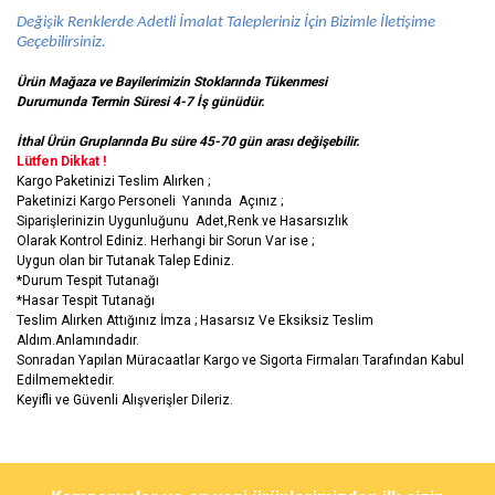
Değişik Renklerde Adetli İmalat Talepleriniz İçin Bizimle İletişime
Geçebilirsiniz.
Ürün Mağaza ve Bayilerimizin Stoklarında Tükenmesi
Durumunda Termin Süresi 4-7 İş
günüdür.
İthal Ürün Gruplarında Bu süre 45-70 gün arası değişebilir.
Lütfen Dikkat !
Kargo Paketinizi Teslim Alırken ;
Paketinizi Kargo Personeli Yanında Açınız ;
Siparişlerinizin Uygunluğunu Adet,Renk ve Hasarsızlık
Olarak Kontrol Ediniz. Herhangi bir Sorun Var ise ;
Uygun olan bir Tutanak Talep Ediniz.
*Durum Tespit Tutanağı
*Hasar Tespit Tutanağı
Teslim Alırken Attığınız İmza ; Hasarsız Ve Eksiksiz Teslim
Aldım.Anlamındadır.
Sonradan Yapılan Müracaatlar Kargo ve Sigorta Firmaları Tarafından Kabul
Edilmemektedir.
Keyifli ve Güvenli Alışverişler Dileriz.
Bu ürünün fiyat bilgisi, resim, ürün açıklamalarında ve diğer
konularda yetersiz gördüğünüz noktaları öneri formunu kullanarak
Bu ürüne ilk yorumu siz yapın!