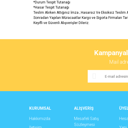
*Durum Tespit Tutanağı
*Hasar Tespit Tutanağı
Teslim Alırken Attığınız İmza ; Hasarsız Ve Eksiksiz Teslim
Sonradan Yapılan Müracaatlar Kargo ve Sigorta Firmaları Ta
Keyifli ve Güvenli Alışverişler Dileriz.
Bu ürünün fiyat bilgisi, resim, ürün açıklamalarında ve 
Görüş ve önerileriniz için teşekkür ederiz.
Kampanyalar
Ürün resmi kalitesiz, bozuk veya görüntülenemiyor.
Mail adr
Ürün açıklamasında eksik bilgiler bulunuyor.
Ürün bilgilerinde hatalar bulunuyor.
Ürün fiyatı diğer sitelerden daha pahalı.
Bu ürüne benzer farklı alternatifler olmalı.
KURUMSAL
ALIŞVERİŞ
ÜYEL
Hakkımızda
Mesafeli Satış
Hes
Sözleşmesi
İletişim
Yeni 