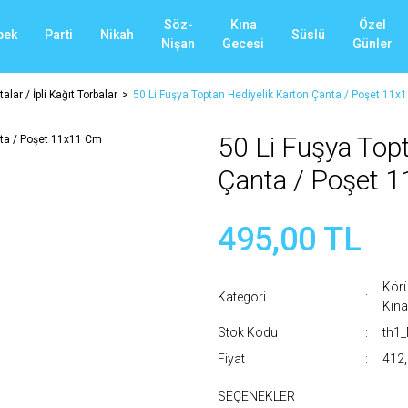
Söz-
Kına
Özel
bek
Parti
Nikah
Süslü
Nişan
Gecesi
Günler
alar / İpli Kağıt Torbalar
50 Li Fuşya Toptan Hediyelik Karton Çanta / Poşet 11x
50 Li Fuşya Top
Çanta / Poşet 
495,00 TL
Körü
Kategori
Kına
Stok Kodu
th1
Fiyat
412,
SEÇENEKLER