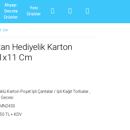
Ahşap-
Yeni
Decota
Ürünler
Ürünler
11 Cm
tan Hediyelik Karton
11x11 Cm
klü Karton Poşet İpli Çantalar / İpli Kağıt Torbalar
,
 Gecesi
_MN2430
50 TL + KDV