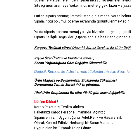
Süsleme Malzemelerinden ; Şeker inci vb. süslemeleri ayrıca 
Site içi ürün aramaya 'şeker, inci, metre çiçek, lazer v.s yazar
Lütfen sipariş notuna; İletmek istediğiniz mesaj varsa belirti
Sipariş notu bölümü, ödeme ekranında görüntülenmektedir.
Ya da sipariş sonrası mesaj yoluyla bizimle iletişme geçebili
Sipariş İle İlgili Değişikler ,Siparişler hızla hazırlandığında
Kargoya Teslimat süreci
(Hazırlık Süreci Gereken Bir Ürün Değil
Kişiye Özel Üretim ve Planlama süresi ,
Sezon Yoğunluğuna Göre Değişim Gösterebilir.
Değişik Renklerde Adetli İmalat Talepleriniz İçin Bizimle İ
Ürün Mağaza ve Bayilerimizin Stoklarında Tükenmesi
Durumunda Termin Süresi 4-7 İş
günüdür.
İthal Ürün Gruplarında Bu süre 45-70 gün arası değişebilir.
Lütfen Dikkat !
Kargo Paketinizi Teslim Alırken ;
Paketinizi Kargo Personeli Yanında Açınız ;
Siparişlerinizin Uygunluğunu Adet,Renk ve Hasarsızlık
Olarak Kontrol Ediniz. Herhangi bir Sorun Var ise ;
Uygun olan bir Tutanak Talep Ediniz.