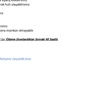
sipariş edebilirsiniz.
ak hızlı ulaşabilirsiniz.
niz.
rsiniz.
n sonra mümkün olmayabilir.
 İse )
Ödeme Onaylandıktan Sonraki 48 Saattir.
letişime Geçebilirsiniz.