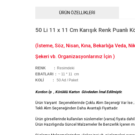
ÜRÜN ÖZELLİKLERİ
50 Li 11 x 11 Cm Karışık Renk Puanlı K
(İsteme, Söz, Nisan, Kına, Bekarlığa Veda, N
Şekeri vb. Organizasyonlarınız İçin )
RENK :
Resimdeki
EBATLARI :
~ 11 * 11 cm
KOLİ
:
50 Ad / Paket
Kordon İp , Körüklü Karton Gövdeden İmal Edilmiştir.
Ürün Varyant Seçeneklerinde Çoklu Alım Seçeneği Var İse ;
Tekli Alım Seçeneğinden Daha Avantajlı Fiyattadır.
Ürün görsellerinde kullanılan süslemeler (varsa) fiyata dahil 
Ürün Hazırlıgında Güncel Malzemeler İle Benzerlik İçeren ma