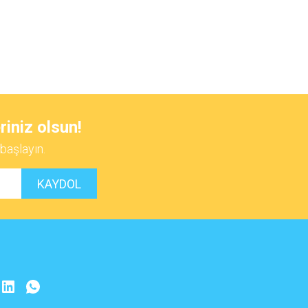
 iletebilirsiniz.
riniz olsun!
başlayın.
KAYDOL