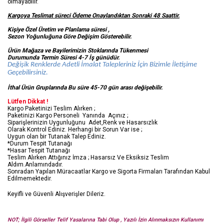
olmayabilir.
Kargoya Teslimat süreci Ödeme Onaylandıktan Sonraki 48 Saattir.
Kişiye Özel Üretim ve Planlama süresi ,
Sezon Yoğunluğuna Göre Değişim Gösterebilir.
Ürün Mağaza ve Bayilerimizin Stoklarında Tükenmesi
Durumunda Termin Süresi 4-7 İş
günüdür.
Değişik Renklerde Adetli İmalat Talepleriniz İçin Bizimle İletişime
Geçebilirsiniz.
İthal Ürün Gruplarında Bu süre 45-70 gün arası değişebilir.
Lütfen Dikkat !
Kargo Paketinizi Teslim Alırken ;
Paketinizi Kargo Personeli Yanında Açınız ;
Siparişlerinizin Uygunluğunu Adet,Renk ve Hasarsızlık
Olarak Kontrol Ediniz. Herhangi bir Sorun Var ise ;
Uygun olan bir Tutanak Talep Ediniz.
*Durum Tespit Tutanağı
*Hasar Tespit Tutanağı
Teslim Alırken Attığınız İmza ; Hasarsız Ve Eksiksiz Teslim
Aldım.Anlamındadır.
Sonradan Yapılan Müracaatlar Kargo ve Sigorta Firmaları Tarafından Kabul
Edilmemektedir.
Keyifli ve Güvenli Alışverişler Dileriz.
NOT; İlgili Görseller Telif Yasalarına Tabi Olup , Yazılı İzin Alınmaksızın Kullanımı