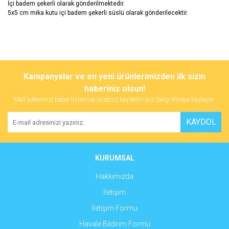
İçi badem şekerli olarak gönderilmektedir.
5x5 cm mika kutu içi badem şekerli süslü olarak gönderilecektir.
Bu ürünün fiyat bilgisi, resim, ürün açıklamalarında ve diğer
konularda yetersiz gördüğünüz noktaları öneri formunu kullanarak
Bu ürüne ilk yorumu siz yapın!
Kampanyalar ve en yeni ürünlerimizden ilk sizin
tarafımıza iletebilirsiniz.
Görüş ve önerileriniz için teşekkür ederiz.
haberiniz olsun!
Mail adresinizi haber listemize ücretsiz kaydedin bizi takip etmeye başlayın.
Yorum Yaz
Ürün resmi kalitesiz, bozuk veya görüntülenemiyor.
KAYDOL
Ürün açıklamasında eksik bilgiler bulunuyor.
Ürün bilgilerinde hatalar bulunuyor.
Ürün fiyatı diğer sitelerden daha pahalı.
KURUMSAL
Bu ürüne benzer farklı alternatifler olmalı.
Hakkımızda
İletişim
İletişim Formu
Havale Bildirim Formu