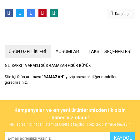
Karşılaştır
ÜRÜN ÖZELLİKLERİ
YORUMLAR
TAKSİT SEÇENEKLERİ
6 LI SARKIT VARAKLI SÜS RAMAZAN FİGÜR BÜYÜK
Site içi ürün aramaya "
RAMAZAN"
yazıp arayarak diğer modelleri
görebilirsiniz.
Bu ürünün fiyat bilgisi, resim, ürün açıklamalarında ve diğer
konularda yetersiz gördüğünüz noktaları öneri formunu kullanarak
Bu ürüne ilk yorumu siz yapın!
Kampanyalar ve en yeni ürünlerimizden ilk sizin
tarafımıza iletebilirsiniz.
Görüş ve önerileriniz için teşekkür ederiz.
haberiniz olsun!
Mail adresinizi haber listemize ücretsiz kaydedin bizi takip etmeye başlayın.
Yorum Yaz
Ürün resmi kalitesiz, bozuk veya görüntülenemiyor.
KAYDOL