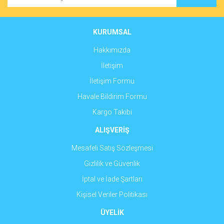
Ürün açıklamasında eksik bilgiler bulunuyor.
Ürün bilgilerinde hatalar bulunuyor.
Ürün fiyatı diğer sitelerden daha pahalı.
KURUMSAL
Bu ürüne benzer farklı alternatifler olmalı.
Hakkımızda
İletişim
İletişim Formu
Havale Bildirim Formu
Gönder
Kargo Takibi
ALIŞVERİŞ
Mesafeli Satış Sözleşmesi
Gizlilik ve Güvenlik
İptal ve İade Şartları
Kişisel Veriler Politikası
ÜYELİK