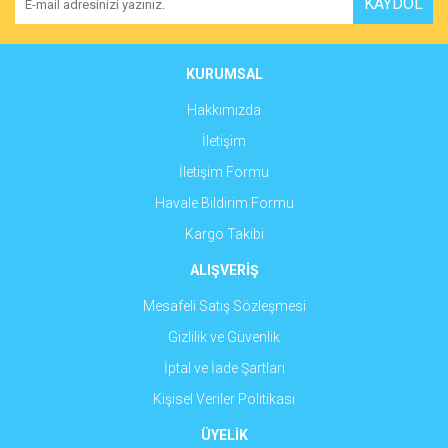
KAYDOL
Ürün açıklamasında eksik bilgiler bulunuyor.
Ürün bilgilerinde hatalar bulunuyor.
Ürün fiyatı diğer sitelerden daha pahalı.
KURUMSAL
Bu ürüne benzer farklı alternatifler olmalı.
Hakkımızda
İletişim
İletişim Formu
Havale Bildirim Formu
Gönder
Kargo Takibi
ALIŞVERİŞ
Mesafeli Satış Sözleşmesi
Gizlilik ve Güvenlik
İptal ve İade Şartları
Kişisel Veriler Politikası
ÜYELİK