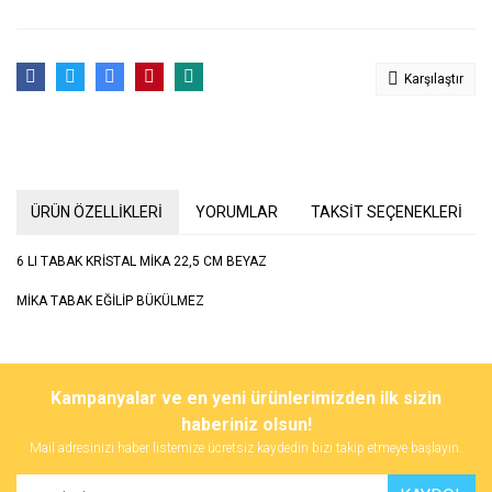
Karşılaştır
ÜRÜN ÖZELLİKLERİ
YORUMLAR
TAKSİT SEÇENEKLERİ
6 LI TABAK KRİSTAL MİKA 22,5 CM BEYAZ
MİKA TABAK EĞİLİP BÜKÜLMEZ
Bu ürünün fiyat bilgisi, resim, ürün açıklamalarında ve diğer
konularda yetersiz gördüğünüz noktaları öneri formunu kullanarak
Bu ürüne ilk yorumu siz yapın!
Kampanyalar ve en yeni ürünlerimizden ilk sizin
tarafımıza iletebilirsiniz.
Görüş ve önerileriniz için teşekkür ederiz.
haberiniz olsun!
Mail adresinizi haber listemize ücretsiz kaydedin bizi takip etmeye başlayın.
Yorum Yaz
Ürün resmi kalitesiz, bozuk veya görüntülenemiyor.