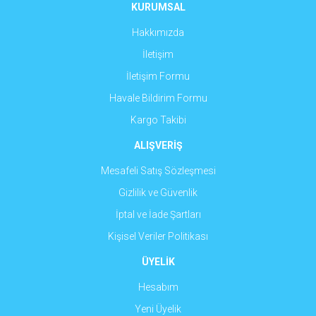
Ürün fiyatı diğer sitelerden daha pahalı.
KURUMSAL
Bu ürüne benzer farklı alternatifler olmalı.
Hakkımızda
İletişim
İletişim Formu
Havale Bildirim Formu
Gönder
Kargo Takibi
ALIŞVERİŞ
Mesafeli Satış Sözleşmesi
Gizlilik ve Güvenlik
İptal ve İade Şartları
Kişisel Veriler Politikası
ÜYELİK
Hesabım
Yeni Üyelik