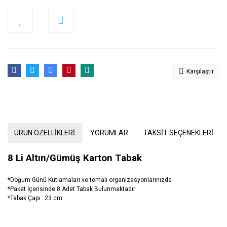
Karşılaştır
ÜRÜN ÖZELLİKLERİ
YORUMLAR
TAKSİT SEÇENEKLERİ
8 Li Altın/Gümüş Karton Tabak
*Doğum Günü Kutlamaları ve temalı organizasyonlarınızda
*Paket İçerisinde 8 Adet Tabak Bulunmaktadır
*Tabak Çapı : 23 cm
Bu ürünün fiyat bilgisi, resim, ürün açıklamalarında ve diğer