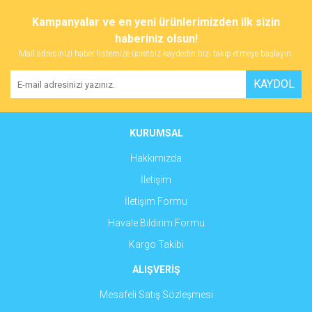
konularda yetersiz gördüğünüz noktaları öneri formunu kullanarak
Bu ürüne ilk yorumu siz yapın!
Kampanyalar ve en yeni ürünlerimizden ilk sizin
tarafımıza iletebilirsiniz.
Görüş ve önerileriniz için teşekkür ederiz.
haberiniz olsun!
Mail adresinizi haber listemize ücretsiz kaydedin bizi takip etmeye başlayın.
Yorum Yaz
Ürün resmi kalitesiz, bozuk veya görüntülenemiyor.
KAYDOL
Ürün açıklamasında eksik bilgiler bulunuyor.
Ürün bilgilerinde hatalar bulunuyor.
Ürün fiyatı diğer sitelerden daha pahalı.
KURUMSAL
Bu ürüne benzer farklı alternatifler olmalı.
Hakkımızda
İletişim
İletişim Formu
Havale Bildirim Formu
Gönder
Kargo Takibi
ALIŞVERİŞ
Mesafeli Satış Sözleşmesi