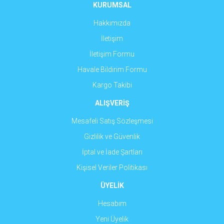
Ürün fiyatı diğer sitelerden daha pahalı.
KURUMSAL
Bu ürüne benzer farklı alternatifler olmalı.
Hakkımızda
İletişim
İletişim Formu
Havale Bildirim Formu
Gönder
Kargo Takibi
ALIŞVERİŞ
Mesafeli Satış Sözleşmesi
Gizlilik ve Güvenlik
İptal ve İade Şartları
Kişisel Veriler Politikası
ÜYELİK
Hesabım
Yeni Üyelik