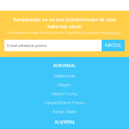
Bu ürünün fiyat bilgisi, resim, ürün açıklamalarında ve diğer
konularda yetersiz gördüğünüz noktaları öneri formunu kullanarak
Bu ürüne ilk yorumu siz yapın!
Kampanyalar ve en yeni ürünlerimizden ilk sizin
tarafımıza iletebilirsiniz.
Görüş ve önerileriniz için teşekkür ederiz.
haberiniz olsun!
Mail adresinizi haber listemize ücretsiz kaydedin bizi takip etmeye başlayın.
Yorum Yaz
Ürün resmi kalitesiz, bozuk veya görüntülenemiyor.
KAYDOL
Ürün açıklamasında eksik bilgiler bulunuyor.
Ürün bilgilerinde hatalar bulunuyor.
Ürün fiyatı diğer sitelerden daha pahalı.
KURUMSAL
Bu ürüne benzer farklı alternatifler olmalı.
Hakkımızda
İletişim
İletişim Formu
Havale Bildirim Formu
Gönder
Kargo Takibi
ALIŞVERİŞ