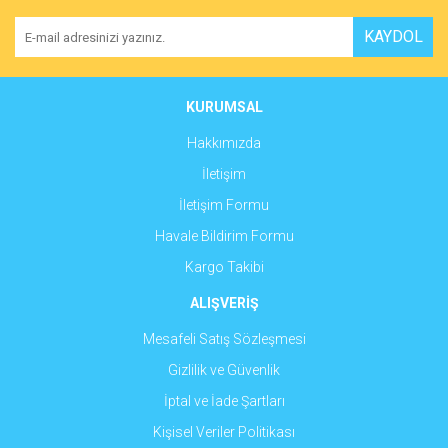
Yorum Yaz
Ürün resmi kalitesiz, bozuk veya görüntülenemiyor.
KAYDOL
Ürün açıklamasında eksik bilgiler bulunuyor.
Ürün bilgilerinde hatalar bulunuyor.
Ürün fiyatı diğer sitelerden daha pahalı.
KURUMSAL
Bu ürüne benzer farklı alternatifler olmalı.
Hakkımızda
İletişim
İletişim Formu
Havale Bildirim Formu
Gönder
Kargo Takibi
ALIŞVERİŞ
Mesafeli Satış Sözleşmesi
Gizlilik ve Güvenlik
İptal ve İade Şartları
Kişisel Veriler Politikası