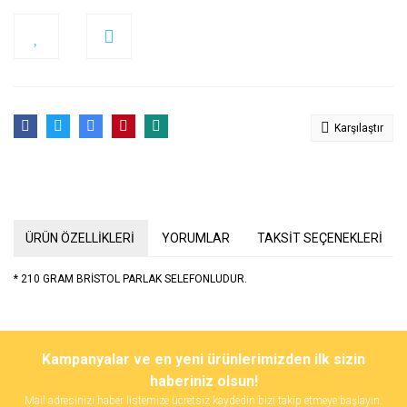
Karşılaştır
ÜRÜN ÖZELLİKLERİ
YORUMLAR
TAKSİT SEÇENEKLERİ
* 210 GRAM BRİSTOL PARLAK SELEFONLUDUR.
Bu ürünün fiyat bilgisi, resim, ürün açıklamalarında ve diğer
konularda yetersiz gördüğünüz noktaları öneri formunu kullanarak
Bu ürüne ilk yorumu siz yapın!
Kampanyalar ve en yeni ürünlerimizden ilk sizin
tarafımıza iletebilirsiniz.
Görüş ve önerileriniz için teşekkür ederiz.
haberiniz olsun!
Mail adresinizi haber listemize ücretsiz kaydedin bizi takip etmeye başlayın.