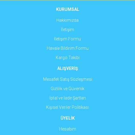
Ürün fiyatı diğer sitelerden daha pahalı.
KURUMSAL
Bu ürüne benzer farklı alternatifler olmalı.
Hakkımızda
İletişim
İletişim Formu
Havale Bildirim Formu
Gönder
Kargo Takibi
ALIŞVERİŞ
Mesafeli Satış Sözleşmesi
Gizlilik ve Güvenlik
İptal ve İade Şartları
Kişisel Veriler Politikası
ÜYELİK
Hesabım