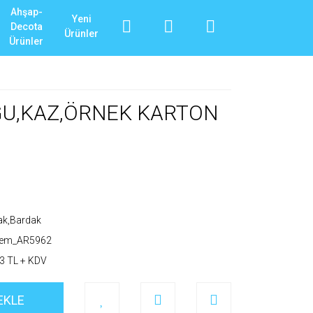
Ahşap-
Yeni
Decota
Ürünler
Ürünler
UĞU,KAZ,ÖRNEK KARTON
ak,Bardak
_em_AR5962
3 TL + KDV
EKLE