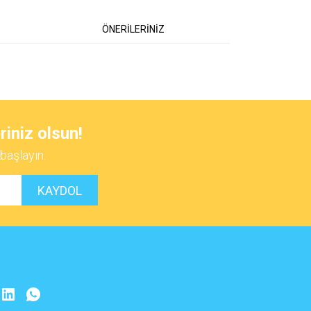
ÖNERİLERİNİZ
 iletebilirsiniz.
riniz olsun!
başlayın.
KAYDOL