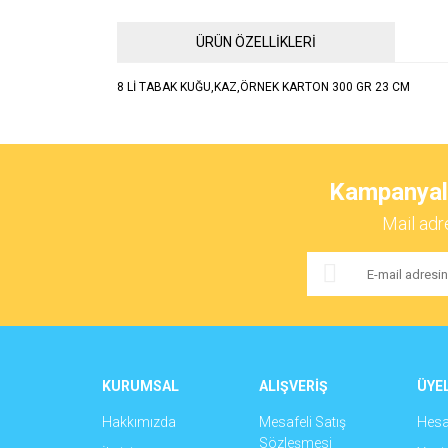
ÜRÜN ÖZELLİKLERİ
8 Lİ TABAK KUĞU,KAZ,ÖRNEK KARTON 300 GR 23 CM
Bu ürünün fiyat bilgisi, resim, ürün açıklamalarında ve 
Görüş ve önerileriniz için teşekkür ederiz.
Kampanyalar
Ürün resmi kalitesiz, bozuk veya görüntülenemiyor.
Mail adr
Ürün açıklamasında eksik bilgiler bulunuyor.
Ürün bilgilerinde hatalar bulunuyor.
Ürün fiyatı diğer sitelerden daha pahalı.
Bu ürüne benzer farklı alternatifler olmalı.
KURUMSAL
ALIŞVERİŞ
ÜYEL
Hakkımızda
Mesafeli Satış
Hes
Sözleşmesi