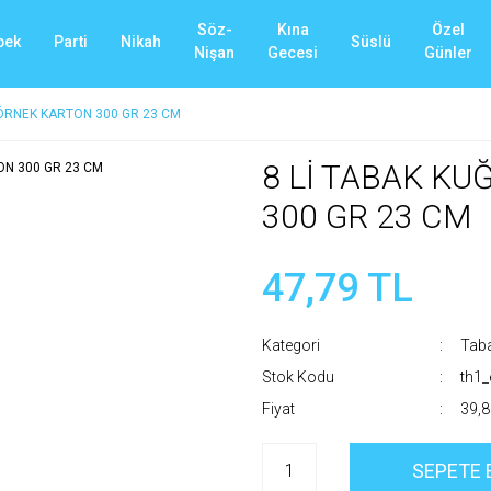
Söz-
Kına
Özel
bek
Parti
Nikah
Süslü
Nişan
Gecesi
Günler
,ÖRNEK KARTON 300 GR 23 CM
8 Lİ TABAK K
300 GR 23 CM
47,79 TL
Kategori
Tab
Stok Kodu
th1
Fiyat
39,8
SEPETE 