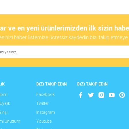
diğer konularda yetersiz gördüğünüz noktaları öneri formunu kullanarak tarafımıza
Bu ürüne ilk yorumu siz yapın!
 ve en yeni ürünlerimizden ilk sizin habe
esinizi haber listemize ücretsiz kaydedin bizi takip etmeye 
Yorum Yaz
İK
BİZİ TAKİP EDİN
BİZİ TAKİP EDİN
abım
Facebook
Gönder
Üyelik
Twitter
irişi
Instagram
emi Unuttum
Youtube