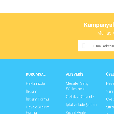
Bu ürünün fiyat bilgisi, resim, ürün açıklamalarında ve 
Görüş ve önerileriniz için teşekkür ederiz.
Kampanyalar
Ürün resmi kalitesiz, bozuk veya görüntülenemiyor.
Mail adr
Ürün açıklamasında eksik bilgiler bulunuyor.
Ürün bilgilerinde hatalar bulunuyor.
Ürün fiyatı diğer sitelerden daha pahalı.
Bu ürüne benzer farklı alternatifler olmalı.
KURUMSAL
ALIŞVERİŞ
ÜYEL
Hakkımızda
Mesafeli Satış
Hes
Sözleşmesi
İletişim
Yeni 
Gizlilik ve Güvenlik
İletişim Formu
Üye G
İptal ve İade Şartları
Havale Bildirim
Şifr
Formu
Kişisel Veriler