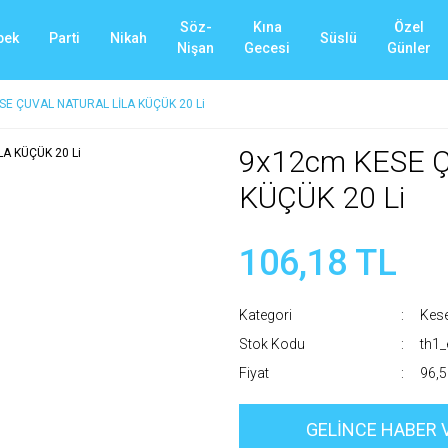
Söz-
Kına
Özel
bek
Parti
Nikah
Süslü
Nişan
Gecesi
Günler
SE ÇUVAL NATURAL LİLA KÜÇÜK 20 Li
9x12cm KESE 
KÜÇÜK 20 Li
106,18 TL
Kategori
Kese
Stok Kodu
th1
Fiyat
96,5
GELİNCE HABER 