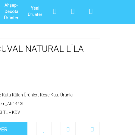
Ahşap-
Yeni
Decota
Ürünler
Ürünler
ÇUVAL NATURAL LİLA
-Kutu-Külah Ürünler
,
Kese-Kutu Ürünler
_em_AR1443L
3 TL + KDV
VER