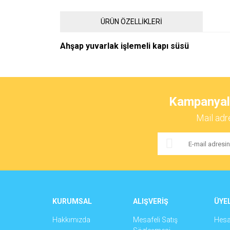
ÜRÜN ÖZELLİKLERİ
Ahşap yuvarlak işlemeli kapı süsü
Bu ürünün fiyat bilgisi, resim, ürün açıklamalarında ve 
Görüş ve önerileriniz için teşekkür ederiz.
Kampanyalar
Ürün resmi kalitesiz, bozuk veya görüntülenemiyor.
Mail adr
Ürün açıklamasında eksik bilgiler bulunuyor.
Ürün bilgilerinde hatalar bulunuyor.
Ürün fiyatı diğer sitelerden daha pahalı.
Bu ürüne benzer farklı alternatifler olmalı.
KURUMSAL
ALIŞVERİŞ
ÜYEL
Hakkımızda
Mesafeli Satış
Hes