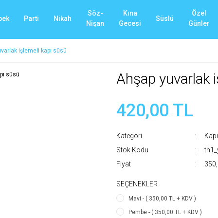
Söz-
Kına
Özel
bek
Parti
Nikah
Süslü
Nişan
Gecesi
Günler
varlak işlemeli kapı süsü
Ahşap yuvarlak i
420,00 TL
Kategori
Kapı
Stok Kodu
th1
Fiyat
350,
SEÇENEKLER
Mavi - ( 350,00 TL + KDV )
Pembe - ( 350,00 TL + KDV )