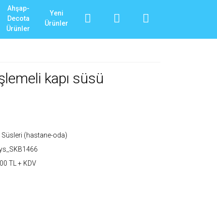
Ahşap-
Yeni
Decota
Ürünler
Ürünler
şlemeli kapı süsü
 Süsleri (hastane-oda)
_ys_SKB1466
00 TL + KDV