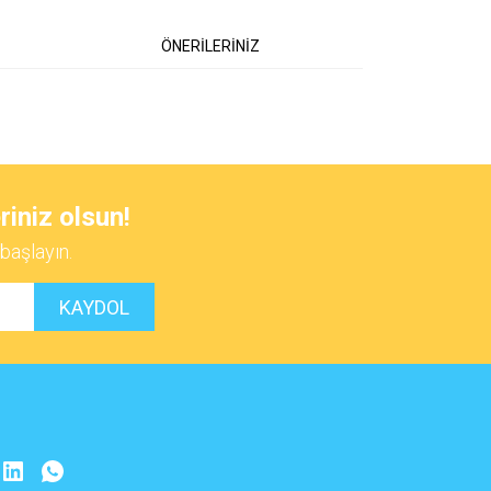
ÖNERİLERİNİZ
 iletebilirsiniz.
riniz olsun!
başlayın.
KAYDOL