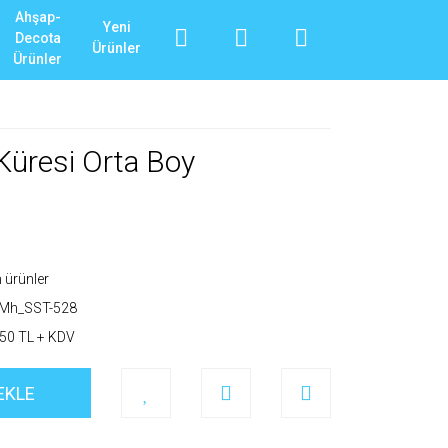
Ahşap-
Yeni
Decota
Ürünler
Ürünler
 Küresi Orta Boy
ürünler
_Mh_SST-528
50 TL + KDV
EKLE