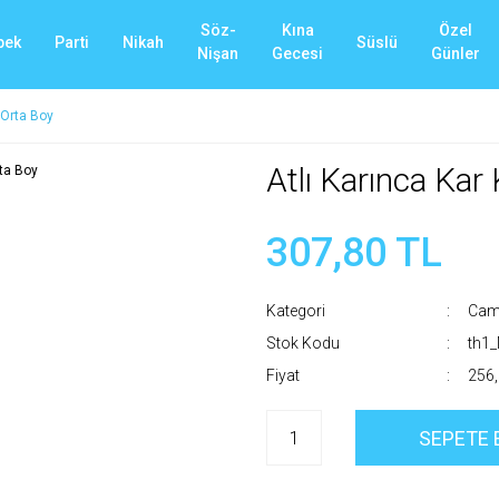
Söz-
Kına
Özel
bek
Parti
Nikah
Süslü
Nişan
Gecesi
Günler
 Orta Boy
Atlı Karınca Kar
307,80 TL
Kategori
Cam 
Stok Kodu
th1
Fiyat
256,
SEPETE 