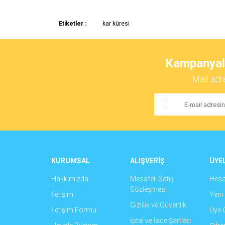
Bu ürünün fiyat bilgisi, resim, ürün açıklamalarında ve 
Etiketler :
kar küresi
Görüş ve önerileriniz için teşekkür ederiz.
Ürün resmi kalitesiz, bozuk veya görüntülenemiyor.
Kampanyalar
Ürün açıklamasında eksik bilgiler bulunuyor.
Mail adr
Ürün bilgilerinde hatalar bulunuyor.
Ürün fiyatı diğer sitelerden daha pahalı.
Bu ürüne benzer farklı alternatifler olmalı.
KURUMSAL
ALIŞVERİŞ
ÜYEL
Hakkımızda
Mesafeli Satış
Hes
Sözleşmesi
İletişim
Yeni 
Gizlilik ve Güvenlik
İletişim Formu
Üye G
İptal ve İade Şartları