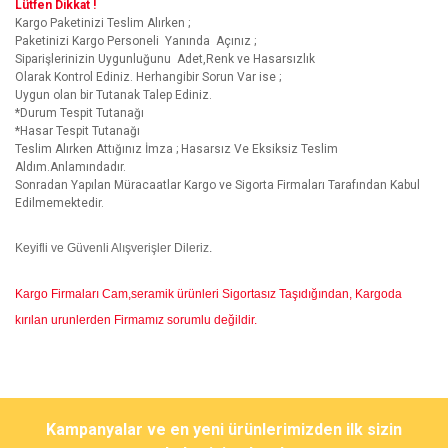
Lütfen Dikkat !
Kargo Paketinizi Teslim Alırken ;
Paketinizi Kargo Personeli Yanında Açınız ;
Siparişlerinizin Uygunluğunu Adet,Renk ve Hasarsızlık
Olarak Kontrol Ediniz. Herhangibir Sorun Var ise ;
Uygun olan bir Tutanak Talep Ediniz.
*Durum Tespit Tutanağı
*Hasar Tespit Tutanağı
Teslim Alırken Attığınız İmza ; Hasarsız Ve Eksiksiz Teslim
Aldım.Anlamındadır.
Sonradan Yapılan Müracaatlar Kargo ve Sigorta Firmaları Tarafından Kabul
Edilmemektedir.
Keyifli ve Güvenli Alışverişler Dileriz.
Kargo Firmaları Cam,seramik ürünleri Sigortasız Taşıdığından, Kargoda
kırılan urunlerden Firmamız sorumlu değildir.
Bu ürünün fiyat bilgisi, resim, ürün açıklamalarında ve diğer
konularda yetersiz gördüğünüz noktaları öneri formunu kullanarak
Bu ürüne ilk yorumu siz yapın!
Kampanyalar ve en yeni ürünlerimizden ilk sizin
tarafımıza iletebilirsiniz.