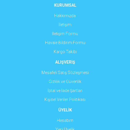
Ürün fiyatı diğer sitelerden daha pahalı.
KURUMSAL
Bu ürüne benzer farklı alternatifler olmalı.
Hakkımızda
İletişim
İletişim Formu
Havale Bildirim Formu
Gönder
Kargo Takibi
ALIŞVERİŞ
Mesafeli Satış Sözleşmesi
Gizlilik ve Güvenlik
İptal ve İade Şartları
Kişisel Veriler Politikası
ÜYELİK
Hesabım
Yeni Üyelik