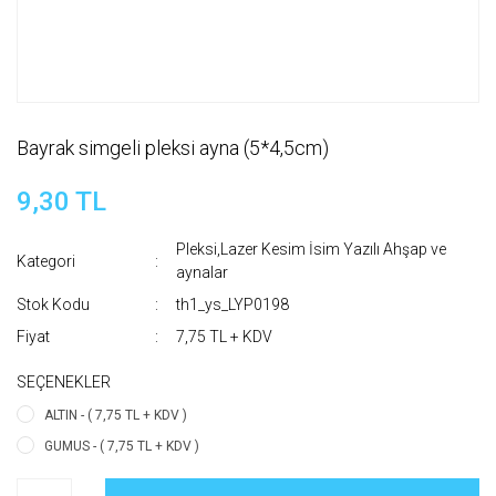
Bayrak simgeli pleksi ayna (5*4,5cm)
9,30 TL
Pleksi,Lazer Kesim İsim Yazılı Ahşap ve
Kategori
aynalar
Stok Kodu
th1_ys_LYP0198
Fiyat
7,75 TL + KDV
SEÇENEKLER
ALTIN - ( 7,75 TL + KDV )
GUMUS - ( 7,75 TL + KDV )