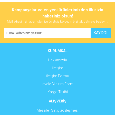
Bu ürünün fiyat bilgisi, resim, ürün açıklamalarında ve diğer
konularda yetersiz gördüğünüz noktaları öneri formunu kullanarak
Bu ürüne ilk yorumu siz yapın!
Kampanyalar ve en yeni ürünlerimizden ilk sizin
tarafımıza iletebilirsiniz.
Görüş ve önerileriniz için teşekkür ederiz.
haberiniz olsun!
Mail adresinizi haber listemize ücretsiz kaydedin bizi takip etmeye başlayın.
Yorum Yaz
Ürün resmi kalitesiz, bozuk veya görüntülenemiyor.
KAYDOL
Ürün açıklamasında eksik bilgiler bulunuyor.
Ürün bilgilerinde hatalar bulunuyor.
Ürün fiyatı diğer sitelerden daha pahalı.
KURUMSAL
Bu ürüne benzer farklı alternatifler olmalı.
Hakkımızda
İletişim
İletişim Formu
Havale Bildirim Formu
Gönder
Kargo Takibi
ALIŞVERİŞ
Mesafeli Satış Sözleşmesi