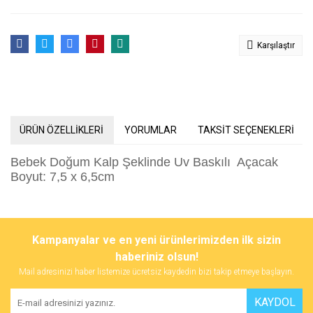
Karşılaştır
ÜRÜN ÖZELLİKLERİ
YORUMLAR
TAKSİT SEÇENEKLERİ
Bebek Doğum Kalp Şeklinde Uv Baskılı Açacak
Boyut: 7,5 x 6,5cm
Bu ürünün fiyat bilgisi, resim, ürün açıklamalarında ve diğer
konularda yetersiz gördüğünüz noktaları öneri formunu kullanarak
Bu ürüne ilk yorumu siz yapın!
Kampanyalar ve en yeni ürünlerimizden ilk sizin
tarafımıza iletebilirsiniz.
Görüş ve önerileriniz için teşekkür ederiz.
haberiniz olsun!
Mail adresinizi haber listemize ücretsiz kaydedin bizi takip etmeye başlayın.
Yorum Yaz
Ürün resmi kalitesiz, bozuk veya görüntülenemiyor.
KAYDOL
Ürün açıklamasında eksik bilgiler bulunuyor.