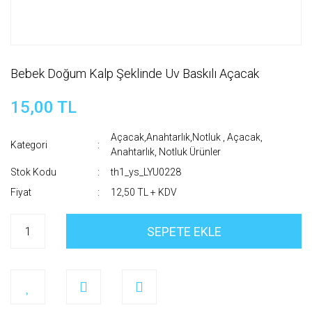
Bebek Doğum Kalp Şeklinde Uv Baskılı Açacak
15,00 TL
Açacak,Anahtarlık,Notluk
,
Açacak,
Kategori
Anahtarlık, Notluk Ürünler
Stok Kodu
th1_ys_LYU0228
Fiyat
12,50 TL + KDV
SEPETE EKLE