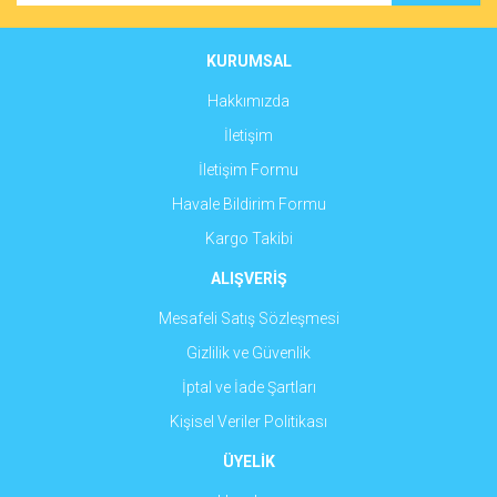
Ürün bilgilerinde hatalar bulunuyor.
Ürün fiyatı diğer sitelerden daha pahalı.
KURUMSAL
Bu ürüne benzer farklı alternatifler olmalı.
Hakkımızda
İletişim
İletişim Formu
Havale Bildirim Formu
Gönder
Kargo Takibi
ALIŞVERİŞ
Mesafeli Satış Sözleşmesi
Gizlilik ve Güvenlik
İptal ve İade Şartları
Kişisel Veriler Politikası
ÜYELİK