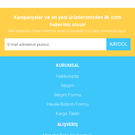
Bu ürünün fiyat bilgisi, resim, ürün açıklamalarında ve diğer
konularda yetersiz gördüğünüz noktaları öneri formunu kullanarak
Bu ürüne ilk yorumu siz yapın!
Kampanyalar ve en yeni ürünlerimizden ilk sizin
tarafımıza iletebilirsiniz.
Görüş ve önerileriniz için teşekkür ederiz.
haberiniz olsun!
Mail adresinizi haber listemize ücretsiz kaydedin bizi takip etmeye başlayın.
Yorum Yaz
Ürün resmi kalitesiz, bozuk veya görüntülenemiyor.
KAYDOL
Ürün açıklamasında eksik bilgiler bulunuyor.
Ürün bilgilerinde hatalar bulunuyor.
Ürün fiyatı diğer sitelerden daha pahalı.
KURUMSAL
Bu ürüne benzer farklı alternatifler olmalı.
Hakkımızda
İletişim
İletişim Formu
Havale Bildirim Formu
Gönder
Kargo Takibi
ALIŞVERİŞ