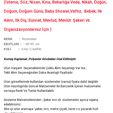
(İsteme, Söz, Nisan, Kına, Bekarlığa Veda, Nikah, Düğün,
Doğum, Doğum Günü, Baby Shower,Vaftiz, Bebek, İlk
Adım, İlk Diş, Sünnet, Mevlud, Mevlüt Şekeri vb.
Organizasyonlarınız İçin )
RENK :
Resimdeki
EBATLARI :
~ 30*45 cm
KOLİ
:
6 Ad / 1 Ad/Pkt.
Kumaş Kaplamalı ,Polyester Gövdeden İmal Edilmiştir.
Ürün Varyant Seçeneklerinde Çoklu Alım Seçeneği Var İse ;
Tekli Alım Seçeneğinden Daha Avantajlı Fiyattadır.
Ürün görsellerinde kullanılan süslemeler (varsa) fiyata dahil değildir.
Ürün Hazırlıgında Güncel Malzemeler İle Benzerlik İçeren malzemeler
ve/veya Renk Ve Tonlar Kullanılabilir.
Süsleme Malzemelerinden ; Şeker inci vb. süslemeleri ayrıca sipariş
edebilirsiniz.
Site içi ürün aramaya 'şeker, inci, metre çiçek, lazer v.s yazarak hızlı