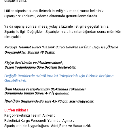
ulaşabilirsiniz.
Lütfen sipariş notuna; İletmek istediğiniz mesaj varsa belirtiniz.
Sipariş notu bölümü, ödeme ekranında görüntülenmektedir.
Ya da sipariş sonrası mesaj yoluyla bizimle iletişme geçebilirsiniz.
Sipariş İle İlgili Değişikler ,Siparişler hızla hazırlandığından sonra mümkün
olmayabilir.
Kargoya Teslimat süreci
(Hazırlık Süreci Gereken Bir Ürün Değil İse )
Ödeme
Onaylandıktan Sonraki 48 Saattir.
Kişiye Özel Üretim ve Planlama süresi ,
Sezon Yoğunluğuna Göre Değişim Gösterebilir.
Değişik Renklerde Adetli İmalat Talepleriniz İçin Bizimle İletişime
Geçebilirsiniz.
Ürün Mağaza ve Bayilerimizin Stoklarında Tükenmesi
Durumunda Termin Süresi 4-7 İş
günüdür.
İthal Ürün Gruplarında Bu süre 45-70 gün arası değişebilir.
Lütfen Dikkat !
Kargo Paketinizi Teslim Alırken ;
Paketinizi Kargo Personeli Yanında Açınız ;
Siparişlerinizin Uygunluğunu Adet,Renk ve Hasarsızlık