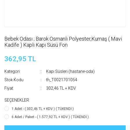
Bebek Odası ; Barok Osmanlı Polyester,Kumaş ( Mavi
Kadife ) Kaplı Kapı Süsü Fon
362,95 TL
Kategori
Kapı Süsleri (hastane-oda)
Stok Kodu
th_T0021701054
Fiyat
302,46 TL + KDV
SEÇENEKLER
1 Adet - ( 302,46 TL + KDV ) ( TÜKENDİ )
6 Adet / Paket - ( 1.577,92 TL + KDV ) ( TÜKENDİ )