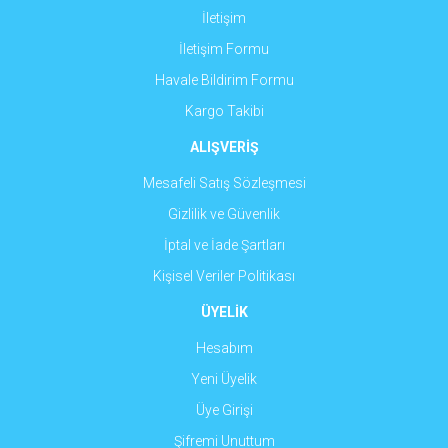
İletişim
İletişim Formu
Havale Bildirim Formu
Gönder
Kargo Takibi
ALIŞVERİŞ
Mesafeli Satış Sözleşmesi
Gizlilik ve Güvenlik
İptal ve İade Şartları
Kişisel Veriler Politikası
ÜYELİK
Hesabım
Yeni Üyelik
Üye Girişi
Şifremi Unuttum