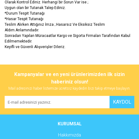
Olarak Kontrol Ediniz. Herhangi bir Sorun Var ise ;
Uygun olan bir Tutanak Talep Ediniz.
*Durum Tespit Tutanağı
*Hasar Tespit Tutanağı
Teslim Alırken Attığınız İmza ; Hasarsız Ve Eksiksiz Teslim
Aldım.Anlamındadır.
Sonradan Yapılan Müracaatlar Kargo ve Sigorta Firmaları Tarafından Kabul
Edilmemektedir.
Keyifli ve Güvenli Alışverişler Dileriz.
Bu ürünün fiyat bilgisi, resim, ürün açıklamalarında ve diğer
konularda yetersiz gördüğünüz noktaları öneri formunu kullanarak
Bu ürüne ilk yorumu siz yapın!
Kampanyalar ve en yeni ürünlerimizden ilk sizin
tarafımıza iletebilirsiniz.
Görüş ve önerileriniz için teşekkür ederiz.
haberiniz olsun!
Mail adresinizi haber listemize ücretsiz kaydedin bizi takip etmeye başlayın.
Yorum Yaz
Ürün resmi kalitesiz, bozuk veya görüntülenemiyor.
KAYDOL
Ürün açıklamasında eksik bilgiler bulunuyor.
Ürün bilgilerinde hatalar bulunuyor.
Ürün fiyatı diğer sitelerden daha pahalı.
KURUMSAL
Bu ürüne benzer farklı alternatifler olmalı.
Hakkımızda