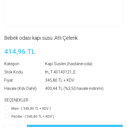
Bebek odası kapı süsü ;Atlı Çelenk
414,96 TL
Kategori
Kapı Süsleri (hastane-oda)
Stok Kodu
th_T 40140121_E
Fiyat
345,80 TL + KDV
Havale (Kdv Dahil)
400,44 TL (%3,50 havale indirimi)
SEÇENEKLER
Mavi - ( 345,80 TL + KDV )
Pembe - ( 345,80 TL + KDV )