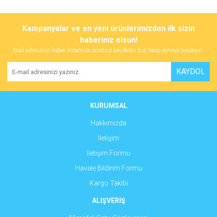
Bu ürünün fiyat bilgisi, resim, ürün açıklamalarında ve diğer
konularda yetersiz gördüğünüz noktaları öneri formunu kullanarak
Bu ürüne ilk yorumu siz yapın!
Kampanyalar ve en yeni ürünlerimizden ilk sizin
tarafımıza iletebilirsiniz.
Görüş ve önerileriniz için teşekkür ederiz.
haberiniz olsun!
Mail adresinizi haber listemize ücretsiz kaydedin bizi takip etmeye başlayın.
Yorum Yaz
Ürün resmi kalitesiz, bozuk veya görüntülenemiyor.
KAYDOL
Ürün açıklamasında eksik bilgiler bulunuyor.
Ürün bilgilerinde hatalar bulunuyor.
Ürün fiyatı diğer sitelerden daha pahalı.
KURUMSAL
Bu ürüne benzer farklı alternatifler olmalı.
Hakkımızda
İletişim
İletişim Formu
Havale Bildirim Formu
Gönder
Kargo Takibi
ALIŞVERİŞ