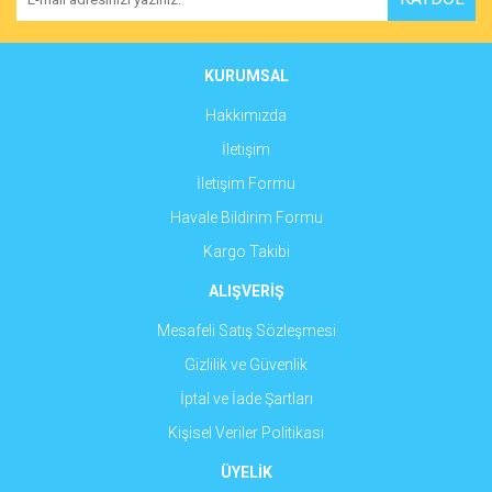
Ürün açıklamasında eksik bilgiler bulunuyor.
Ürün bilgilerinde hatalar bulunuyor.
Ürün fiyatı diğer sitelerden daha pahalı.
KURUMSAL
Bu ürüne benzer farklı alternatifler olmalı.
Hakkımızda
İletişim
İletişim Formu
Havale Bildirim Formu
Gönder
Kargo Takibi
ALIŞVERİŞ
Mesafeli Satış Sözleşmesi
Gizlilik ve Güvenlik
İptal ve İade Şartları
Kişisel Veriler Politikası
ÜYELİK