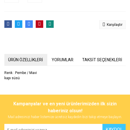
Karşılaştır
ÜRÜN ÖZELLİKLERİ
YORUMLAR
TAKSİT SEÇENEKLERİ
Renk : Pembe / Mavi
kapı süsü
Bu ürünün fiyat bilgisi, resim, ürün açıklamalarında ve diğer
konularda yetersiz gördüğünüz noktaları öneri formunu kullanarak
Bu ürüne ilk yorumu siz yapın!
Kampanyalar ve en yeni ürünlerimizden ilk sizin
tarafımıza iletebilirsiniz.
Görüş ve önerileriniz için teşekkür ederiz.
haberiniz olsun!
Mail adresinizi haber listemize ücretsiz kaydedin bizi takip etmeye başlayın.
Yorum Yaz
Ürün resmi kalitesiz, bozuk veya görüntülenemiyor.
KAYDOL