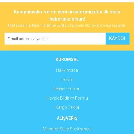
Bu ürünün fiyat bilgisi, resim, ürün açıklamalarında ve diğer
konularda yetersiz gördüğünüz noktaları öneri formunu kullanarak
Bu ürüne ilk yorumu siz yapın!
Kampanyalar ve en yeni ürünlerimizden ilk sizin
tarafımıza iletebilirsiniz.
Görüş ve önerileriniz için teşekkür ederiz.
haberiniz olsun!
Mail adresinizi haber listemize ücretsiz kaydedin bizi takip etmeye başlayın.
Yorum Yaz
Ürün resmi kalitesiz, bozuk veya görüntülenemiyor.
KAYDOL
Ürün açıklamasında eksik bilgiler bulunuyor.
Ürün bilgilerinde hatalar bulunuyor.
Ürün fiyatı diğer sitelerden daha pahalı.
KURUMSAL
Bu ürüne benzer farklı alternatifler olmalı.
Hakkımızda
İletişim
İletişim Formu
Havale Bildirim Formu
Gönder
Kargo Takibi
ALIŞVERİŞ
Mesafeli Satış Sözleşmesi