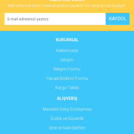
Mail adresinizi haber listemize ücretsiz kaydedin bizi takip etmeye başlayın.
Yorum Yaz
Ürün resmi kalitesiz, bozuk veya görüntülenemiyor.
KAYDOL
Ürün açıklamasında eksik bilgiler bulunuyor.
Ürün bilgilerinde hatalar bulunuyor.
Ürün fiyatı diğer sitelerden daha pahalı.
KURUMSAL
Bu ürüne benzer farklı alternatifler olmalı.
Hakkımızda
İletişim
İletişim Formu
Havale Bildirim Formu
Gönder
Kargo Takibi
ALIŞVERİŞ
Mesafeli Satış Sözleşmesi
Gizlilik ve Güvenlik
İptal ve İade Şartları