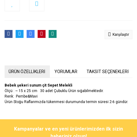
Karşılaştır
ÜRÜN ÖZELLİKLERİ
YORUMLAR
TAKSİT SEÇENEKLERİ
Bebek şekeri sunum çit Sepet Melekli
Ölçü : ~ 15 x 25 cm 30 adet Çubuklu Ürün sığabilmektedir.
Renk: Pembe&Mavi
Ürün Stoğu Raflarımızda tükenmesi durumunda termin süresi 2-6 gündür.
Bu ürünün fiyat bilgisi, resim, ürün açıklamalarında ve diğer
konularda yetersiz gördüğünüz noktaları öneri formunu kullanarak
Bu ürüne ilk yorumu siz yapın!
Kampanyalar ve en yeni ürünlerimizden ilk sizin
tarafımıza iletebilirsiniz.
Görüş ve önerileriniz için teşekkür ederiz.
haberiniz olsun!