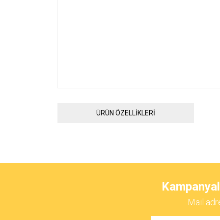
ÜRÜN ÖZELLİKLERİ
Bu ürünün fiyat bilgisi, resim, ürün açıklamalarında ve 
Görüş ve önerileriniz için teşekkür ederiz.
Kampanyalar
Ürün resmi kalitesiz, bozuk veya görüntülenemiyor.
Mail adr
Ürün açıklamasında eksik bilgiler bulunuyor.