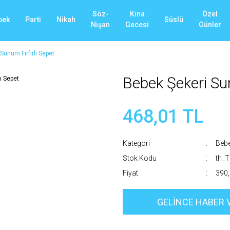
Söz-
Kına
Özel
bek
Parti
Nikah
Süslü
Nişan
Gecesi
Günler
Sunum Fırfırlı Sepet
Bebek Şekeri Sun
468,01 TL
Kategori
Bebe
Stok Kodu
th_
Fiyat
390,
GELİNCE HABER 