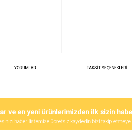
YORUMLAR
TAKSİT SEÇENEKLERİ
diğer konularda yetersiz gördüğünüz noktaları öneri formunu kullanarak tarafımıza
Bu ürüne ilk yorumu siz yapın!
 ve en yeni ürünlerimizden ilk sizin habe
esinizi haber listemize ücretsiz kaydedin bizi takip etmeye 
Yorum Yaz