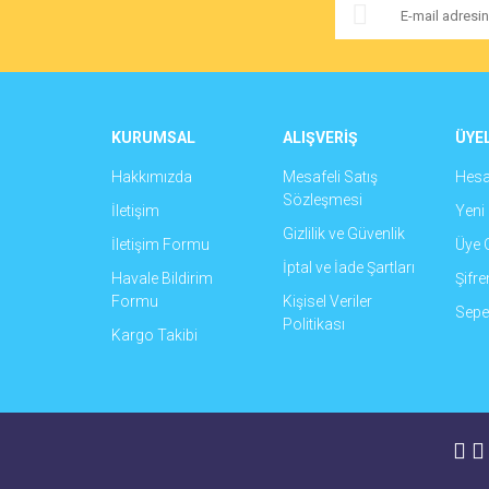
Ürün bilgilerinde hatalar bulunuyor.
Ürün fiyatı diğer sitelerden daha pahalı.
Bu ürüne benzer farklı alternatifler olmalı.
KURUMSAL
ALIŞVERİŞ
ÜYEL
Hakkımızda
Mesafeli Satış
Hes
Sözleşmesi
İletişim
Yeni 
Gizlilik ve Güvenlik
İletişim Formu
Üye G
İptal ve İade Şartları
Havale Bildirim
Şifr
Formu
Kişisel Veriler
Sepet
Politikası
Kargo Takibi