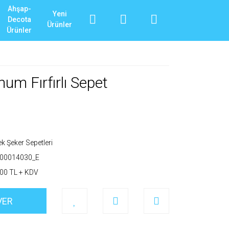
Ahşap-
Yeni
Decota
Ürünler
Ürünler
um Fırfırlı Sepet
k Şeker Sepetleri
T00014030_E
00 TL + KDV
VER