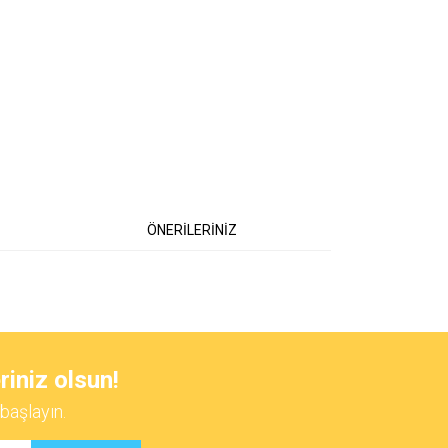
ÖNERİLERİNİZ
 iletebilirsiniz.
riniz olsun!
başlayın.