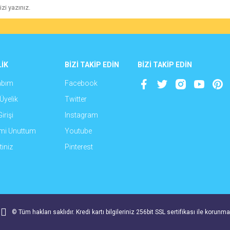
İK
BİZİ TAKİP EDİN
BİZİ TAKİP EDİN
abım
Facebook
Gönder
Üyelik
Twitter
irişi
Instagram
emi Unuttum
Youtube
iniz
Pinterest
© Tüm hakları saklıdır. Kredi kartı bilgileriniz 256bit SSL sertifikası ile korunma